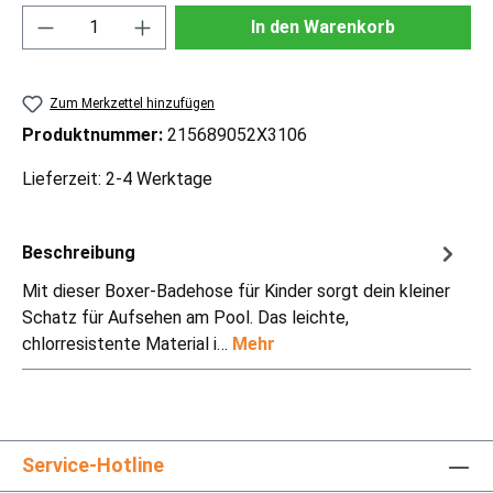
Produkt Anzahl: Gib den gewünschten Wert ei
In den Warenkorb
Zum Merkzettel hinzufügen
Produktnummer:
215689052X3106
Lieferzeit: 2-4 Werktage
Beschreibung
Mit dieser Boxer-Badehose für Kinder sorgt dein kleiner
Schatz für Aufsehen am Pool. Das leichte,
chlorresistente Material i…
Mehr
Service-Hotline