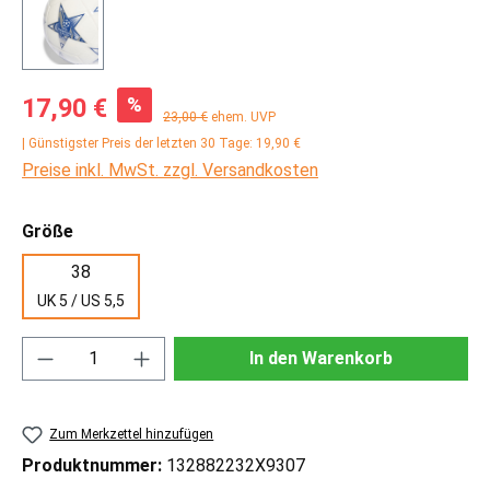
Verkaufspreis:
%
17,90 €
Regulärer Preis:
23,00 €
ehem. UVP
| Günstigster Preis der letzten 30 Tage: 19,90 €
Preise inkl. MwSt. zzgl. Versandkosten
auswählen
Größe
38
UK 5 / US 5,5
Produkt Anzahl: Gib den gewünschten Wert ei
In den Warenkorb
Zum Merkzettel hinzufügen
Produktnummer:
132882232X9307