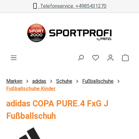
Telefonservice: +4985431270
Zum Hauptinhalt springen
Ware
Marken
adidas
Schuhe
Fußballschuhe
Fußballschuhe Kinder
adidas COPA PURE.4 FxG J
Fußballschuh