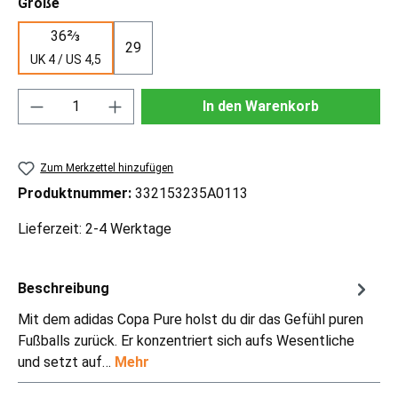
auswählen
Größe
36⅔
29
UK 4 / US 4,5
Produkt Anzahl: Gib den gewünschten Wert ei
In den Warenkorb
Zum Merkzettel hinzufügen
Produktnummer:
332153235A0113
Lieferzeit: 2-4 Werktage
Beschreibung
Mit dem adidas Copa Pure holst du dir das Gefühl puren
Fußballs zurück. Er konzentriert sich aufs Wesentliche
und setzt auf…
Mehr