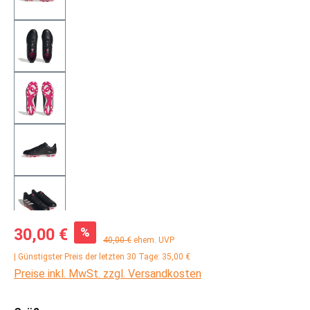
Verkaufspreis:
%
30,00 €
Regulärer Preis:
40,00 €
ehem. UVP
| Günstigster Preis der letzten 30 Tage: 35,00 €
Preise inkl. MwSt. zzgl. Versandkosten