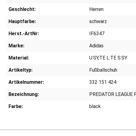
Geschlecht:
Herren
Hauptfarbe:
schwarz
Herst.-ArtNr:
IF6347
Marke:
Adidas
Material:
U:SY,TE L:TE S:SY
Artikeltyp:
Fußballschuh
Artikelnummer:
332 151 424
Bezeichnung:
PREDATOR LEAGUE 
Farbe:
black