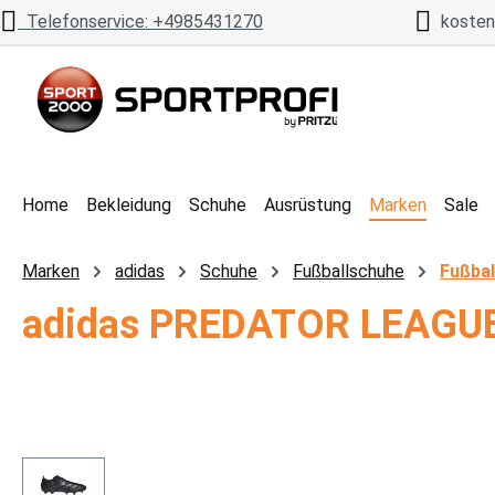
Telefonservice: +4985431270
kostenl
 Hauptinhalt springen
Zur Suche springen
Zur Hauptnavigation springen
Home
Bekleidung
Schuhe
Ausrüstung
Marken
Sale
Marken
adidas
Schuhe
Fußballschuhe
Fußbal
adidas PREDATOR LEAGUE
Bildergalerie überspringen