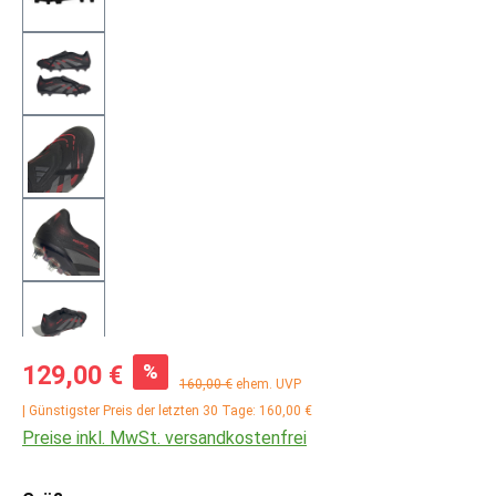
Verkaufspreis:
%
129,00 €
Regulärer Preis:
160,00 €
ehem. UVP
| Günstigster Preis der letzten 30 Tage: 160,00 €
Preise inkl. MwSt. versandkostenfrei