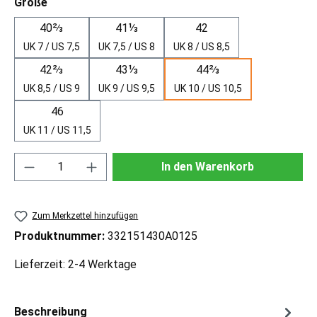
auswählen
Größe
40⅔
41⅓
42
UK 7 / US 7,5
UK 7,5 / US 8
UK 8 / US 8,5
42⅔
43⅓
44⅔
UK 8,5 / US 9
UK 9 / US 9,5
UK 10 / US 10,5
46
UK 11 / US 11,5
Produkt Anzahl: Gib den gewünschten Wert ei
In den Warenkorb
Zum Merkzettel hinzufügen
Produktnummer:
332151430A0125
Lieferzeit: 2-4 Werktage
Beschreibung