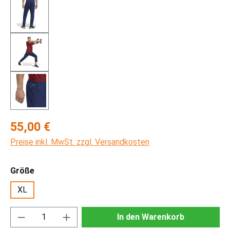
Regulärer Preis:
55,00 €
Preise inkl. MwSt. zzgl. Versandkosten
auswählen
Größe
XL
Produkt Anzahl: Gib den gewünschten Wert ei
In den Warenkorb