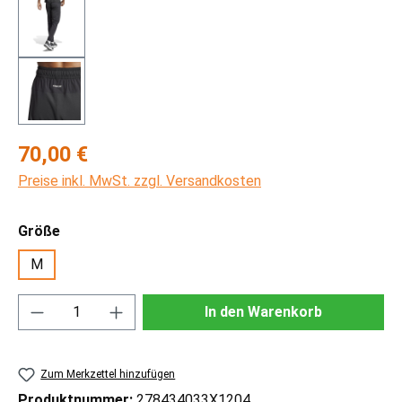
Regulärer Preis:
70,00 €
Preise inkl. MwSt. zzgl. Versandkosten
auswählen
Größe
M
Produkt Anzahl: Gib den gewünschten Wert ei
In den Warenkorb
Zum Merkzettel hinzufügen
Produktnummer:
278434033X1204