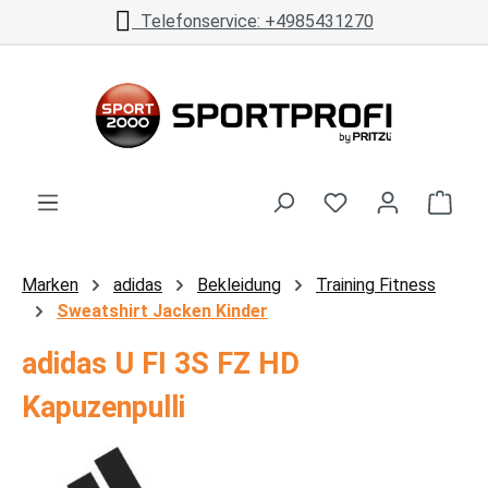
Telefonservice: +4985431270
Zum Hauptinhalt springen
Ware
Marken
adidas
Bekleidung
Training Fitness
Sweatshirt Jacken Kinder
adidas U FI 3S FZ HD
Kapuzenpulli