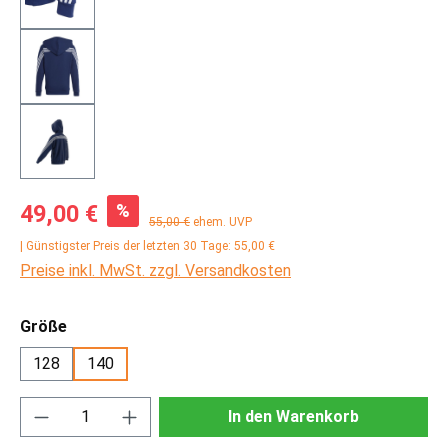
Verkaufspreis:
%
49,00 €
Regulärer Preis:
55,00 €
ehem. UVP
| Günstigster Preis der letzten 30 Tage: 55,00 €
Preise inkl. MwSt. zzgl. Versandkosten
auswählen
Größe
128
140
Produkt Anzahl: Gib den gewünschten Wert ei
In den Warenkorb