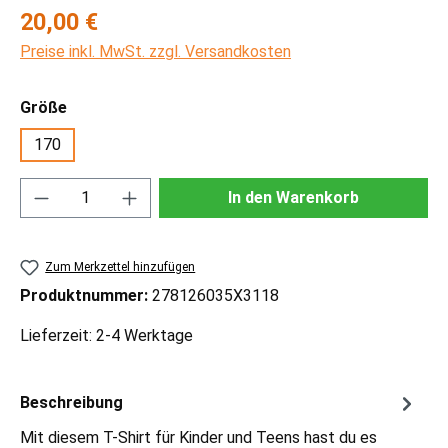
Regulärer Preis:
20,00 €
Preise inkl. MwSt. zzgl. Versandkosten
auswählen
Größe
170
Produkt Anzahl: Gib den gewünschten Wert ei
In den Warenkorb
Zum Merkzettel hinzufügen
Produktnummer:
278126035X3118
Lieferzeit: 2-4 Werktage
Beschreibung
Mit diesem T-Shirt für Kinder und Teens hast du es