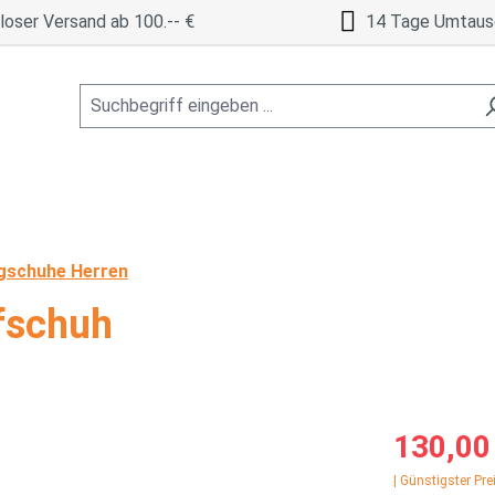
oser Versand ab 100.-- €
14 Tage Umtaus
gschuhe Herren
fschuh
Verkaufspreis
130,00
| Günstigster Pre