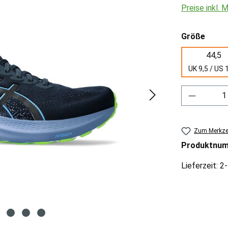
Preise inkl.
ausw
Größe
44,5
UK 9,5 / US 
Produkt 
Zum Merkzet
Produktnu
Lieferzeit: 