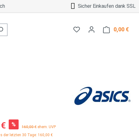
ch
Sicher Einkaufen dank SSL
0,00 €
Ware
:
 €
%
Regulärer Preis:
160,00 €
ehem. UVP
is der letzten 30 Tage: 160,00 €