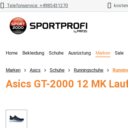
Telefonservice: +4985431270
kostenl
 Hauptinhalt springen
Zur Suche springen
Zur Hauptnavigation springen
Home
Bekleidung
Schuhe
Ausrüstung
Marken
Sale
Marken
Asics
Schuhe
Runningschuhe
Runnin
Asics GT-2000 12 MK Lau
Bildergalerie überspringen