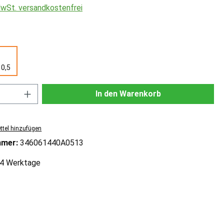
 MwSt. versandkostenfrei
ählen
10,5
Anzahl: Gib den gewünschten Wert ein od
In den Warenkorb
tel hinzufügen
mmer:
346061440A0513
2-4 Werktage