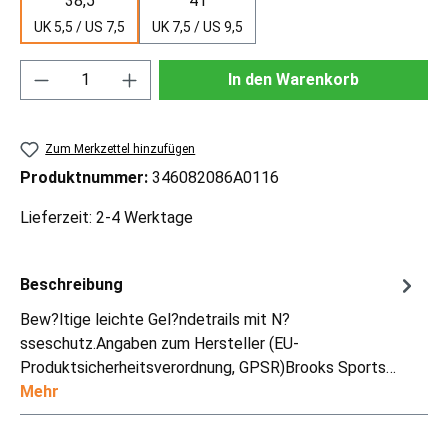
38,5
41
UK 5,5 / US 7,5
UK 7,5 / US 9,5
Produkt Anzahl: Gib den gewünschten Wert ei
In den Warenkorb
Zum Merkzettel hinzufügen
Produktnummer:
346082086A0116
Lieferzeit: 2-4 Werktage
Beschreibung
Bew?ltige leichte Gel?ndetrails mit N?
sseschutz.Angaben zum Hersteller (EU-
Produktsicherheitsverordnung, GPSR)Brooks Sports…
Mehr