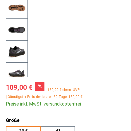
Verkaufspreis:
%
109,00 €
Regulärer Preis:
130,00 €
ehem. UVP
| Günstigster Preis der letzten 30 Tage: 130,00 €
Preise inkl. MwSt. versandkostenfrei
auswählen
Größe