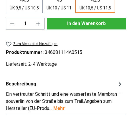
44,5
45
45,5
UK 9,5 / US 10,5
UK 10 / US 11
UK 10,5 / US 11,5
Produkt Anzahl: Gib den gewünschten Wert ei
In den Warenkorb
Zum Merkzettel hinzufügen
Produktnummer:
346081114A0515
Lieferzeit: 2-4 Werktage
Beschreibung
Ein vertrauter Schnitt und eine wasserfeste Membran –
souverän von der Straße bis zum Trail.Angaben zum
Hersteller (EU-Produ…
Mehr