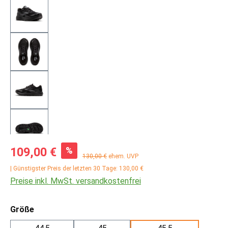
Verkaufspreis:
%
109,00 €
Regulärer Preis:
130,00 €
ehem. UVP
| Günstigster Preis der letzten 30 Tage: 130,00 €
Preise inkl. MwSt. versandkostenfrei
auswählen
Größe