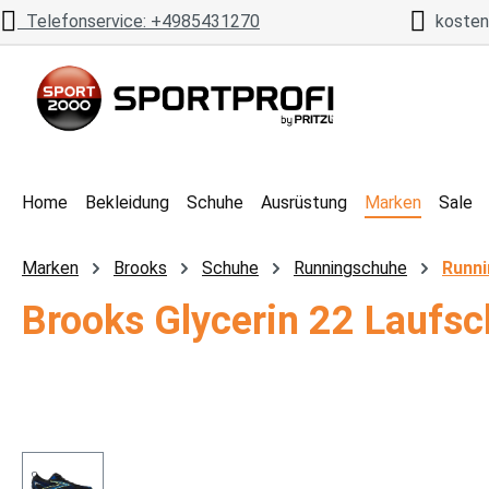
Telefonservice: +4985431270
kostenl
 Hauptinhalt springen
Zur Suche springen
Zur Hauptnavigation springen
Home
Bekleidung
Schuhe
Ausrüstung
Marken
Sale
Marken
Brooks
Schuhe
Runningschuhe
Runni
Brooks Glycerin 22 Laufs
Bildergalerie überspringen