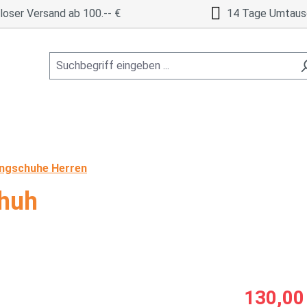
oser Versand ab 100.-- €
14 Tage Umtaus
ngschuhe Herren
chuh
Verkaufspreis
130,00