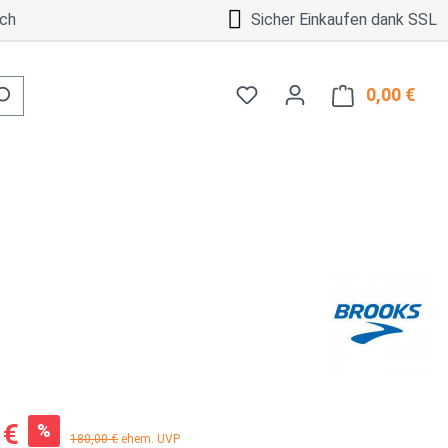
ch
Sicher Einkaufen dank SSL
0,00 €
Ware
:
 €
%
Regulärer Preis:
180,00 €
ehem. UVP