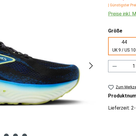
| Günstigster Pre
Preise inkl.
ausw
Größe
44
UK 9 / US 10
Produkt 
Zum Merkzet
Produktnu
Lieferzeit: 