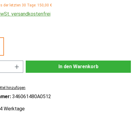
is der letzten 30 Tage: 150,00 €
 MwSt. versandkostenfrei
ählen
Anzahl: Gib den gewünschten Wert ein od
In den Warenkorb
tel hinzufügen
mmer:
346061480A0512
2-4 Werktage