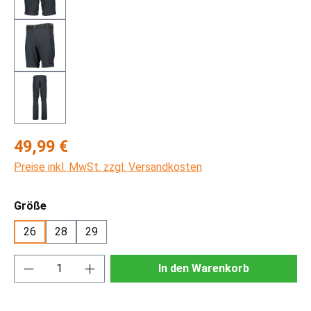
Regulärer Preis:
49,99 €
Preise inkl. MwSt. zzgl. Versandkosten
auswählen
Größe
26
28
29
Produkt Anzahl: Gib den gewünschten Wert ei
In den Warenkorb