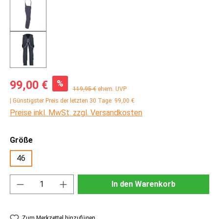
Verkaufspreis:
%
99,00 €
Regulärer Preis:
119,95 €
ehem. UVP
| Günstigster Preis der letzten 30 Tage: 99,00 €
Preise inkl. MwSt. zzgl. Versandkosten
auswählen
Größe
46
Produkt Anzahl: Gib den gewünschten Wert ei
In den Warenkorb
Zum Merkzettel hinzufügen