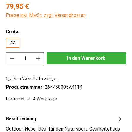
Regulärer Preis:
79,95 €
Preise inkl. MwSt. zzgl. Versandkosten
auswählen
Größe
42
Produkt Anzahl: Gib den gewünschten Wert ei
In den Warenkorb
Zum Merkzettel hinzufügen
Produktnummer:
264458005A4114
Lieferzeit: 2-4 Werktage
Beschreibung
Outdoor-Hose, ideal für den Natursport. Gearbeitet aus