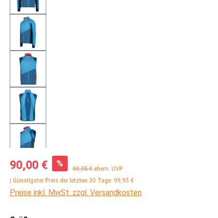
Verkaufspreis:
%
90,00 €
Regulärer Preis:
99,95 €
ehem. UVP
| Günstigster Preis der letzten 30 Tage: 99,95 €
Preise inkl. MwSt. zzgl. Versandkosten