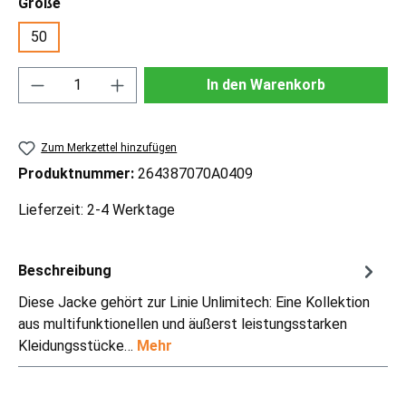
auswählen
Größe
50
Produkt Anzahl: Gib den gewünschten Wert ei
In den Warenkorb
Zum Merkzettel hinzufügen
Produktnummer:
264387070A0409
Lieferzeit: 2-4 Werktage
Beschreibung
Diese Jacke gehört zur Linie Unlimitech: Eine Kollektion
aus multifunktionellen und äußerst leistungsstarken
Kleidungsstücke…
Mehr