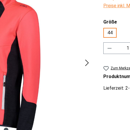
Preise inkl.
ausw
Größe
44
Produkt 
Zum Merkzet
Produktnu
Lieferzeit: 