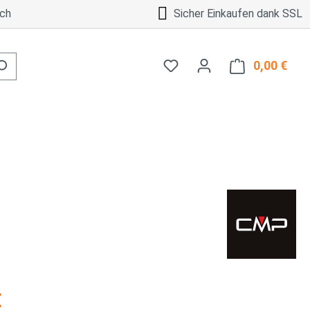
ch
Sicher Einkaufen dank SSL
0,00 €
Ware
is:
€