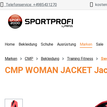
Telefonservice: +4985431270
kostenl
 Hauptinhalt springen
Zur Suche springen
Zur Hauptnavigation springen
Home
Bekleidung
Schuhe
Ausrüstung
Marken
Sale
Marken
CMP
Bekleidung
Training Fitness
Swe
CMP WOMAN JACKET Jac
Bildergalerie überspringen