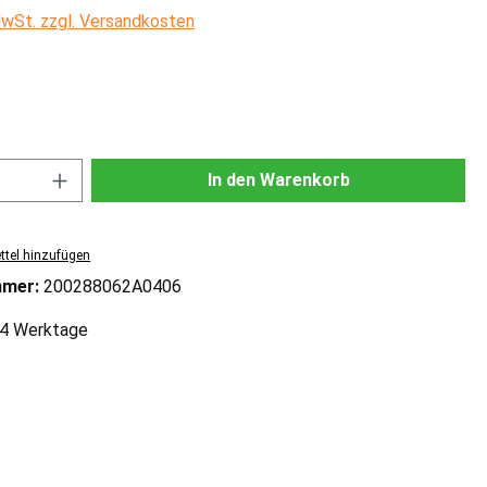
 MwSt. zzgl. Versandkosten
ählen
Anzahl: Gib den gewünschten Wert ein od
In den Warenkorb
tel hinzufügen
mmer:
200288062A0406
2-4 Werktage