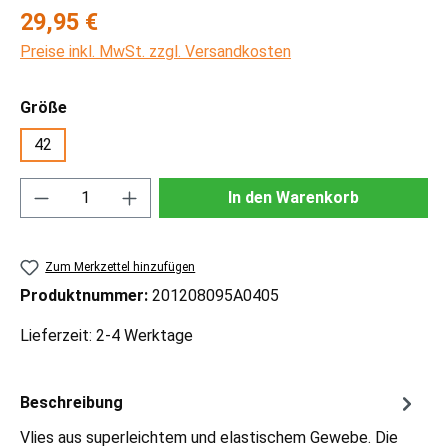
Regulärer Preis:
29,95 €
Preise inkl. MwSt. zzgl. Versandkosten
auswählen
Größe
42
Produkt Anzahl: Gib den gewünschten Wert ei
In den Warenkorb
Zum Merkzettel hinzufügen
Produktnummer:
201208095A0405
Lieferzeit: 2-4 Werktage
Beschreibung
Vlies aus superleichtem und elastischem Gewebe. Die