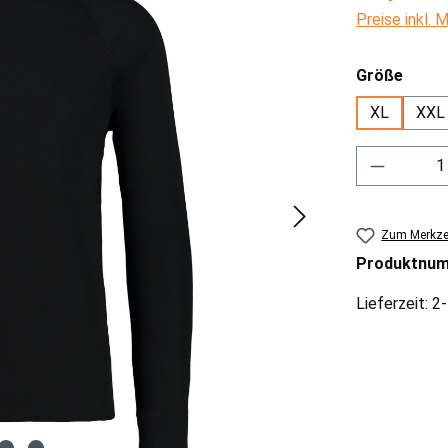
Preise inkl.
ausw
Größe
XL
XXL
Produkt 
Zum Merkzet
Produktnu
Lieferzeit: 