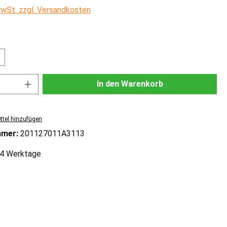
 MwSt. zzgl. Versandkosten
ählen
Anzahl: Gib den gewünschten Wert ein od
In den Warenkorb
tel hinzufügen
mmer:
201127011A3113
2-4 Werktage