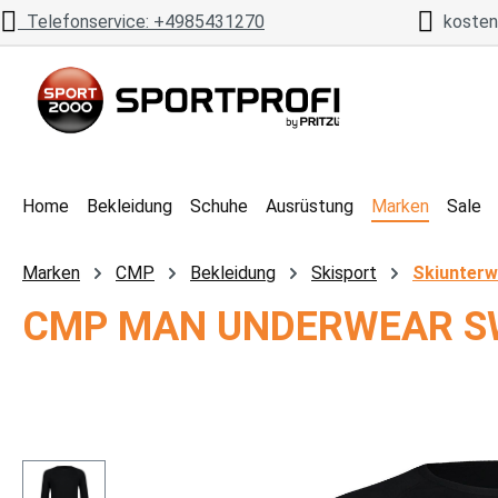
Telefonservice: +4985431270
kostenl
 Hauptinhalt springen
Zur Suche springen
Zur Hauptnavigation springen
Home
Bekleidung
Schuhe
Ausrüstung
Marken
Sale
Marken
CMP
Bekleidung
Skisport
Skiunterw
CMP MAN UNDERWEAR SW
Bildergalerie überspringen