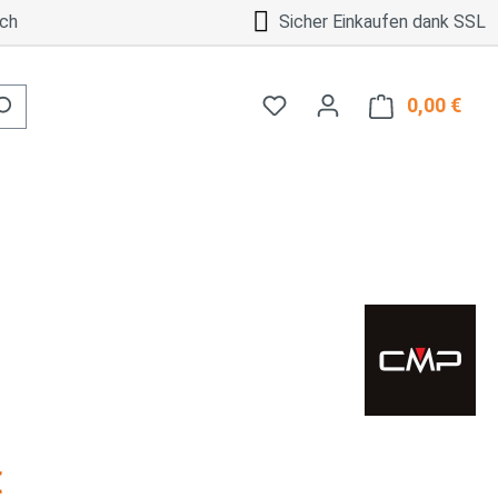
ch
Sicher Einkaufen dank SSL
0,00 €
Ware
is:
€