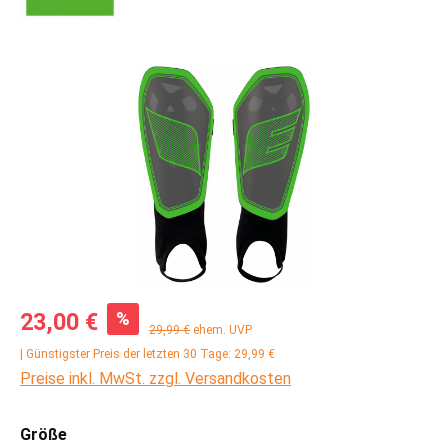
Bildergalerie überspringen
Verkaufspreis:
%
23,00 €
Regulärer Preis:
29,99 €
ehem. UVP
| Günstigster Preis der letzten 30 Tage: 29,99 €
Preise inkl. MwSt. zzgl. Versandkosten
auswählen
Größe