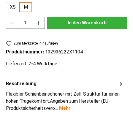
XS
M
Produkt Anzahl: Gib den gewünschten Wert ei
In den Warenkorb
Zum Merkzettel hinzufügen
Produktnummer:
132936222X1104
Lieferzeit: 2-4 Werktage
Beschreibung
Flexibler Schienbeinschoner mit Zell-Struktur für einen
hohen Tragekomfort.Angaben zum Hersteller (EU-
Produktsicherheitsvero…
Mehr