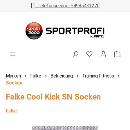
Telefonservice: +4985431270
Zum Hauptinhalt springen
Ware
Marken
Falke
Bekleidung
Training Fitness
Socken
Falke Cool Kick SN Socken
Falke
Bildergalerie überspringen