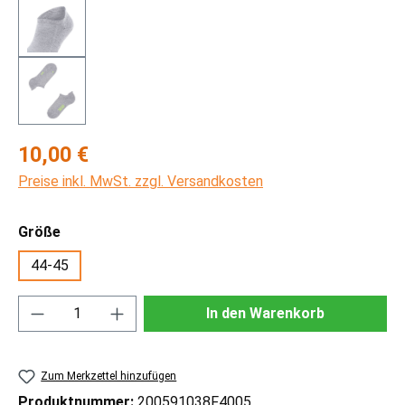
Regulärer Preis:
10,00 €
Preise inkl. MwSt. zzgl. Versandkosten
auswählen
Größe
44-45
Produkt Anzahl: Gib den gewünschten Wert ei
In den Warenkorb
Zum Merkzettel hinzufügen
Produktnummer:
200591038F4005