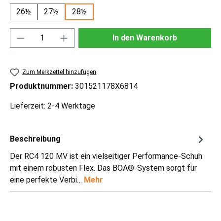
26½
27½
28½
Produkt Anzahl: Gib den gewünschten Wert ei
In den Warenkorb
Zum Merkzettel hinzufügen
Produktnummer:
301521178X6814
Lieferzeit: 2-4 Werktage
Beschreibung
Der RC4 120 MV ist ein vielseitiger Performance-Schuh
mit einem robusten Flex. Das BOA®-System sorgt für
eine perfekte Verbi…
Mehr