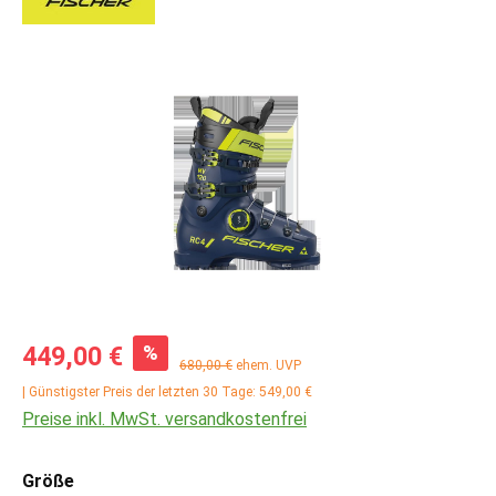
Bildergalerie überspringen
Verkaufspreis:
%
449,00 €
Regulärer Preis:
680,00 €
ehem. UVP
| Günstigster Preis der letzten 30 Tage: 549,00 €
Preise inkl. MwSt. versandkostenfrei
auswählen
Größe