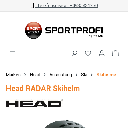
Telefonservice: +4985431270
Zum Hauptinhalt springen
Ware
Marken
Head
Ausrüstung
Ski
Skihelme
Head RADAR Skihelm
Bildergalerie überspringen