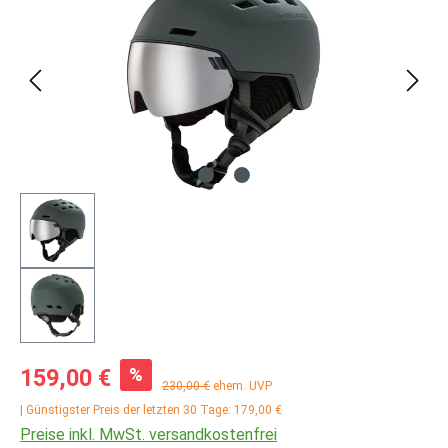
Verkaufspreis:
%
159,00 €
Regulärer Preis:
230,00 €
ehem. UVP
| Günstigster Preis der letzten 30 Tage: 179,00 €
Preise inkl. MwSt. versandkostenfrei