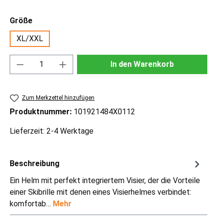
auswählen
Größe
XL/XXL
Produkt Anzahl: Gib den gewünschten Wert ei
In den Warenkorb
Zum Merkzettel hinzufügen
Produktnummer:
101921484X0112
Lieferzeit: 2-4 Werktage
Beschreibung
Ein Helm mit perfekt integriertem Visier, der die Vorteile
einer Skibrille mit denen eines Visierhelmes verbindet:
komfortab…
Mehr