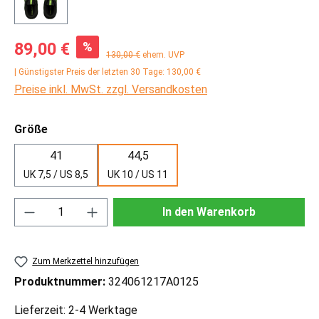
Verkaufspreis:
%
89,00 €
Regulärer Preis:
130,00 €
ehem. UVP
| Günstigster Preis der letzten 30 Tage: 130,00 €
Preise inkl. MwSt. zzgl. Versandkosten
auswählen
Größe
41
44,5
UK 7,5 / US 8,5
UK 10 / US 11
Produkt Anzahl: Gib den gewünschten Wert ei
In den Warenkorb
Zum Merkzettel hinzufügen
Produktnummer:
324061217A0125
Lieferzeit: 2-4 Werktage