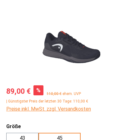
Bildergalerie überspringen
Verkaufspreis:
%
89,00 €
Regulärer Preis:
110,00 €
ehem. UVP
| Günstigster Preis der letzten 30 Tage: 110,00 €
Preise inkl. MwSt. zzgl. Versandkosten
auswählen
Größe
43
45