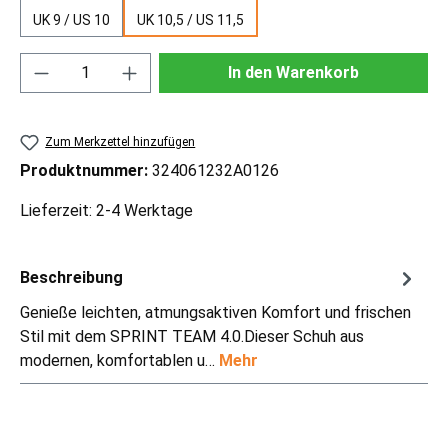
UK 9 / US 10
UK 10,5 / US 11,5
Produkt Anzahl: Gib den gewünschten Wert ei
In den Warenkorb
Zum Merkzettel hinzufügen
Produktnummer:
324061232A0126
Lieferzeit: 2-4 Werktage
Beschreibung
Genieße leichten, atmungsaktiven Komfort und frischen
Stil mit dem SPRINT TEAM 4.0.Dieser Schuh aus
modernen, komfortablen u…
Mehr