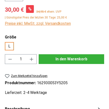
Verkaufspreis:
%
30,00 €
Regulärer Preis:
34,95 €
ehem. UVP
| Günstigster Preis der letzten 30 Tage: 25,00 €
Preise inkl. MwSt. zzgl. Versandkosten
auswählen
Größe
L
Produkt Anzahl: Gib den gewünschten Wert ei
In den Warenkorb
Zum Merkzettel hinzufügen
Produktnummer:
162930053Y5205
Lieferzeit: 2-4 Werktage
Beschreibung