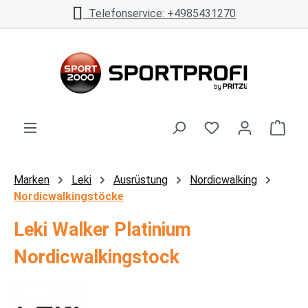
Telefonservice: +4985431270
Zum Hauptinhalt springen
Ware
Marken
Leki
Ausrüstung
Nordicwalking
Nordicwalkingstöcke
Leki Walker Platinium
Nordicwalkingstock