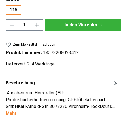
115
Produkt Anzahl: Gib den gewünschten Wert ei
In den Warenkorb
Zum Merkzettel hinzufügen
Produktnummer:
145732080Y3412
Lieferzeit: 2-4 Werktage
Beschreibung
Angaben zum Hersteller (EU-
Produktsicherheitsverordnung, GPSR)Leki Lenhart
GmbHKarl-Arnold-Str. 3073230 Kirchheim-TeckDeuts…
Mehr