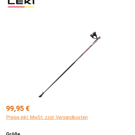
Bildergalerie überspringen
Regulärer Preis:
99,95 €
Preise inkl. MwSt. zzgl. Versandkosten
auswählen
Größe