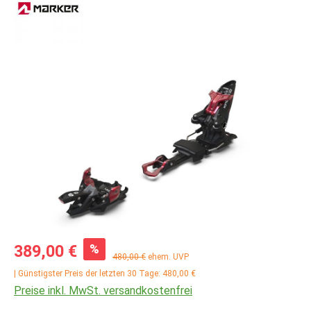
Bildergalerie überspringen
Verkaufspreis:
%
389,00 €
Regulärer Preis:
480,00 €
ehem. UVP
| Günstigster Preis der letzten 30 Tage: 480,00 €
Preise inkl. MwSt. versandkostenfrei