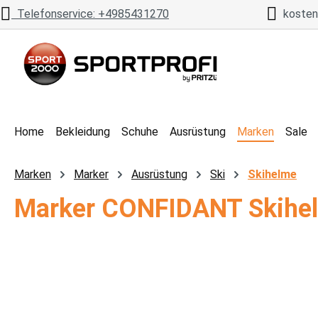
Telefonservice: +4985431270
kostenl
 Hauptinhalt springen
Zur Suche springen
Zur Hauptnavigation springen
Home
Bekleidung
Schuhe
Ausrüstung
Marken
Sale
Marken
Marker
Ausrüstung
Ski
Skihelme
Marker CONFIDANT Skihe
Bildergalerie überspringen