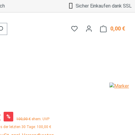
ch
Sicher Einkaufen dank SSL
0,00 €
Ware
:
€
%
Regulärer Preis:
100,00 €
ehem. UVP
is der letzten 30 Tage: 100,00 €