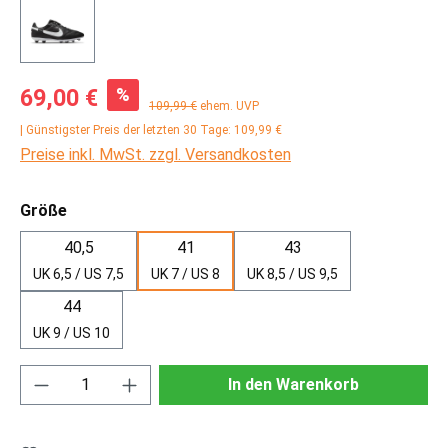
Verkaufspreis:
%
69,00 €
Regulärer Preis:
109,99 €
ehem. UVP
| Günstigster Preis der letzten 30 Tage: 109,99 €
Preise inkl. MwSt. zzgl. Versandkosten
auswählen
Größe
40,5
41
43
UK 6,5 / US 7,5
UK 7 / US 8
UK 8,5 / US 9,5
44
UK 9 / US 10
Produkt Anzahl: Gib den gewünschten Wert ei
In den Warenkorb