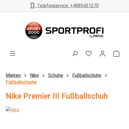
Telefonservice: +4985431270
Zum Hauptinhalt springen
Ware
Marken
Nike
Schuhe
Fußballschuhe
Fußballschuhe
Nike Premier III Fußballschuh
Bildergalerie überspringen