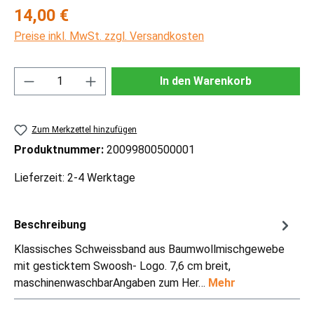
Regulärer Preis:
14,00 €
Preise inkl. MwSt. zzgl. Versandkosten
Produkt Anzahl: Gib den gewünschten Wert ei
In den Warenkorb
Zum Merkzettel hinzufügen
Produktnummer:
20099800500001
Lieferzeit: 2-4 Werktage
Beschreibung
Klassisches Schweissband aus Baumwollmischgewebe
mit gesticktem Swoosh- Logo. 7,6 cm breit,
maschinenwaschbarAngaben zum Her…
Mehr