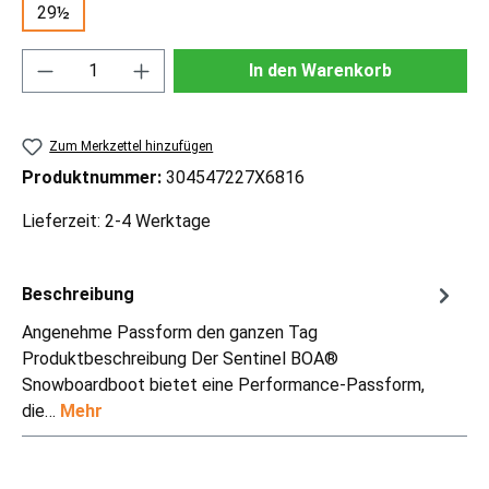
29½
Produkt Anzahl: Gib den gewünschten Wert ei
In den Warenkorb
Zum Merkzettel hinzufügen
Produktnummer:
304547227X6816
Lieferzeit: 2-4 Werktage
Beschreibung
Angenehme Passform den ganzen Tag
Produktbeschreibung Der Sentinel BOA®
Snowboardboot bietet eine Performance-Passform,
die…
Mehr