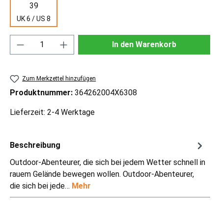
39
UK 6 / US 8
Produkt Anzahl: Gib den gewünschten Wert ei
In den Warenkorb
Zum Merkzettel hinzufügen
Produktnummer:
364262004X6308
Lieferzeit: 2-4 Werktage
Beschreibung
Outdoor-Abenteurer, die sich bei jedem Wetter schnell in
rauem Gelände bewegen wollen. Outdoor-Abenteurer,
die sich bei jede…
Mehr