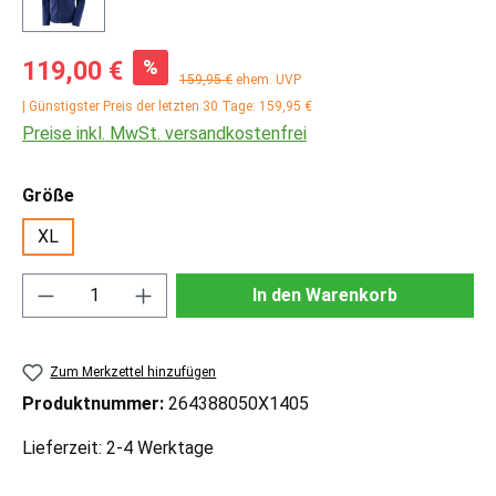
Verkaufspreis:
%
119,00 €
Regulärer Preis:
159,95 €
ehem. UVP
| Günstigster Preis der letzten 30 Tage: 159,95 €
Preise inkl. MwSt. versandkostenfrei
auswählen
Größe
XL
Produkt Anzahl: Gib den gewünschten Wert ei
In den Warenkorb
Zum Merkzettel hinzufügen
Produktnummer:
264388050X1405
Lieferzeit: 2-4 Werktage