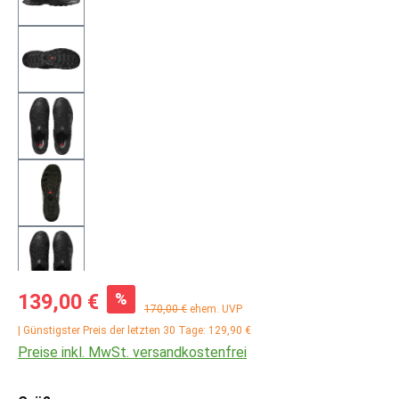
Verkaufspreis:
%
139,00 €
Regulärer Preis:
170,00 €
ehem. UVP
| Günstigster Preis der letzten 30 Tage: 129,90 €
Preise inkl. MwSt. versandkostenfrei