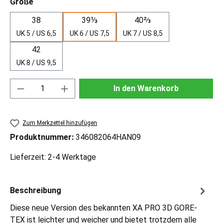
auswählen
Größe
38
39⅓
40⅔
UK 5 / US 6,5
UK 6 / US 7,5
UK 7 / US 8,5
42
UK 8 / US 9,5
Produkt Anzahl: Gib den gewünschten Wert ei
In den Warenkorb
Zum Merkzettel hinzufügen
Produktnummer:
346082064HAN09
Lieferzeit: 2-4 Werktage
Beschreibung
Diese neue Version des bekannten XA PRO 3D GORE-
TEX ist leichter und weicher und bietet trotzdem alle