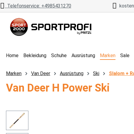
Telefonservice: +4985431270
kostenl
 Hauptinhalt springen
Zur Suche springen
Zur Hauptnavigation springen
Home
Bekleidung
Schuhe
Ausrüstung
Marken
Sale
Marken
Van Deer
Ausrüstung
Ski
Slalom + R
Van Deer H Power Ski
Bildergalerie überspringen