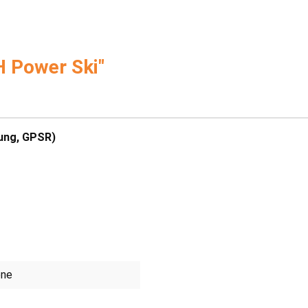
H Power Ski"
ung, GPSR)
ene