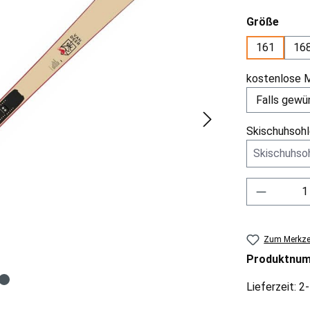
ausw
Größe
161
16
kostenlose 
Skischuhsohl
Produkt 
Zum Merkzet
Produktnu
Lieferzeit: 