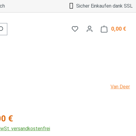
ch
Sicher Einkaufen dank SSL
0,00 €
Ware
Van Deer
is:
00 €
 MwSt. versandkostenfrei