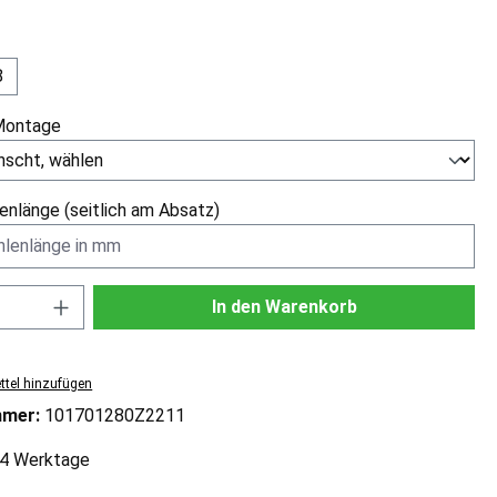
ählen
8
Montage
enlänge (seitlich am Absatz)
Anzahl: Gib den gewünschten Wert ein od
In den Warenkorb
tel hinzufügen
mmer:
101701280Z2211
2-4 Werktage