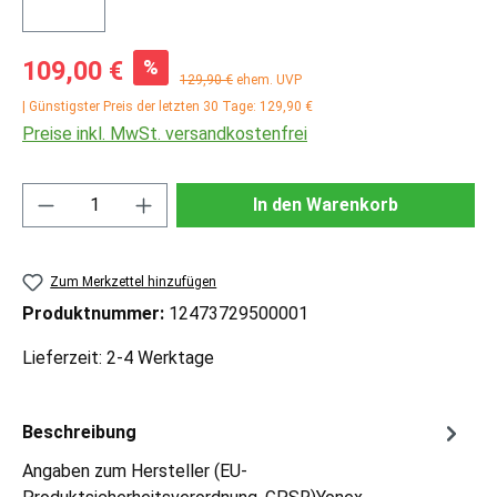
Verkaufspreis:
%
109,00 €
Regulärer Preis:
129,90 €
ehem. UVP
| Günstigster Preis der letzten 30 Tage: 129,90 €
Preise inkl. MwSt. versandkostenfrei
Produkt Anzahl: Gib den gewünschten Wert ei
In den Warenkorb
Zum Merkzettel hinzufügen
Produktnummer:
12473729500001
Lieferzeit: 2-4 Werktage
Beschreibung
Angaben zum Hersteller (EU-