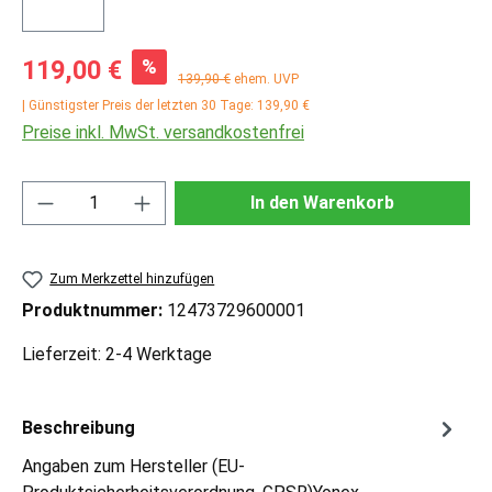
Verkaufspreis:
%
119,00 €
Regulärer Preis:
139,90 €
ehem. UVP
| Günstigster Preis der letzten 30 Tage: 139,90 €
Preise inkl. MwSt. versandkostenfrei
Produkt Anzahl: Gib den gewünschten Wert ei
In den Warenkorb
Zum Merkzettel hinzufügen
Produktnummer:
12473729600001
Lieferzeit: 2-4 Werktage
Beschreibung
Angaben zum Hersteller (EU-