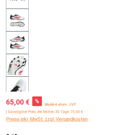
Verkaufspreis:
%
65,00 €
Regulärer Preis:
85,00 €
ehem. UVP
| Günstigster Preis der letzten 30 Tage: 75,00 €
Preise inkl. MwSt. zzgl. Versandkosten