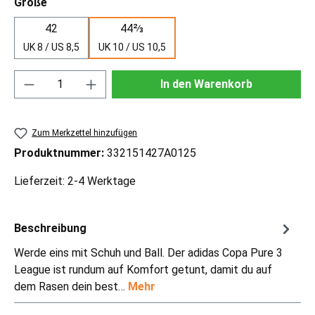
auswählen
Größe
42
44⅔
UK 8 / US 8,5
UK 10 / US 10,5
Produkt Anzahl: Gib den gewünschten Wert ei
In den Warenkorb
Zum Merkzettel hinzufügen
Produktnummer:
332151427A0125
Lieferzeit: 2-4 Werktage
Beschreibung
Werde eins mit Schuh und Ball. Der adidas Copa Pure 3
League ist rundum auf Komfort getunt, damit du auf
dem Rasen dein best…
Mehr