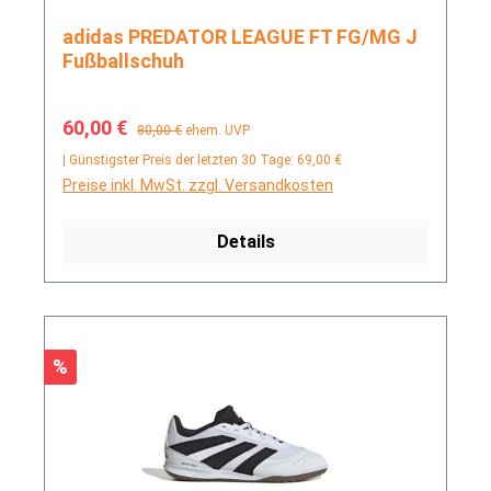
adidas PREDATOR LEAGUE FT FG/MG J
Fußballschuh
Verkaufspreis:
Regulärer Preis:
60,00 €
80,00 €
ehem. UVP
| Günstigster Preis der letzten 30 Tage: 69,00 €
Preise inkl. MwSt. zzgl. Versandkosten
Details
Rabatt
%