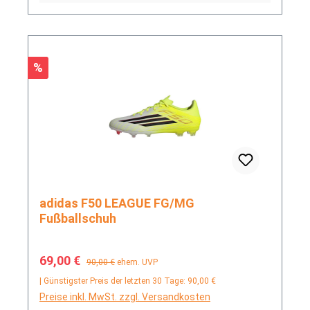
Rabatt
%
adidas F50 LEAGUE FG/MG
Fußballschuh
Verkaufspreis:
Regulärer Preis:
69,00 €
90,00 €
ehem. UVP
| Günstigster Preis der letzten 30 Tage: 90,00 €
Preise inkl. MwSt. zzgl. Versandkosten