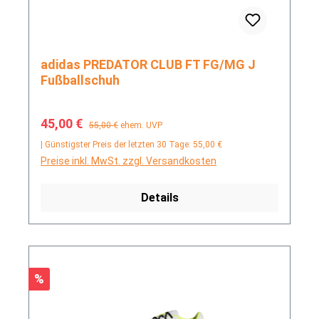
adidas PREDATOR CLUB FT FG/MG J
Fußballschuh
Verkaufspreis:
Regulärer Preis:
45,00 €
55,00 €
ehem. UVP
| Günstigster Preis der letzten 30 Tage: 55,00 €
Preise inkl. MwSt. zzgl. Versandkosten
Details
Rabatt
%