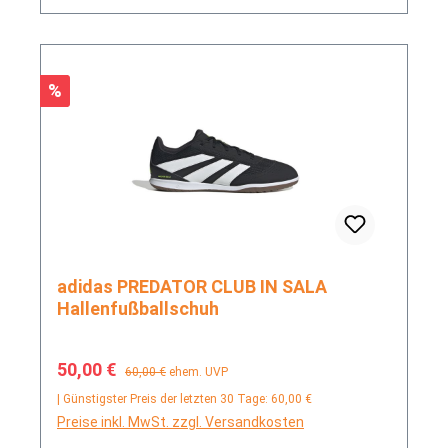
Rabatt
%
adidas PREDATOR CLUB IN SALA
Hallenfußballschuh
Verkaufspreis:
Regulärer Preis:
50,00 €
60,00 €
ehem. UVP
| Günstigster Preis der letzten 30 Tage: 60,00 €
Preise inkl. MwSt. zzgl. Versandkosten