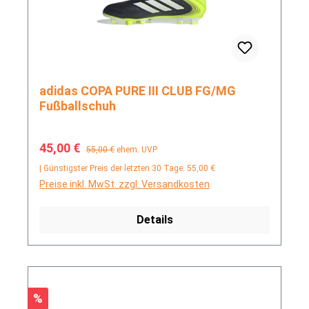
adidas COPA PURE III CLUB FG/MG
Fußballschuh
Verkaufspreis:
Regulärer Preis:
45,00 €
55,00 €
ehem. UVP
| Günstigster Preis der letzten 30 Tage: 55,00 €
Preise inkl. MwSt. zzgl. Versandkosten
Details
Rabatt
%