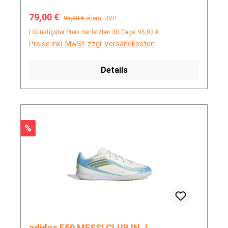
Verkaufspreis:
Regulärer Preis:
79,00 €
95,00 €
ehem. UVP
| Günstigster Preis der letzten 30 Tage: 95,00 €
Preise inkl. MwSt. zzgl. Versandkosten
Details
Rabatt
%
adidas F50 MESSI CLUB IN J