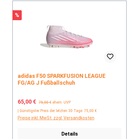
Rabatt
%
adidas F50 SPARKFUSION LEAGUE
FG/AG J Fußballschuh
Verkaufspreis:
Regulärer Preis:
65,00 €
75,00 €
ehem. UVP
| Günstigster Preis der letzten 30 Tage: 75,00 €
Preise inkl. MwSt. zzgl. Versandkosten
Details