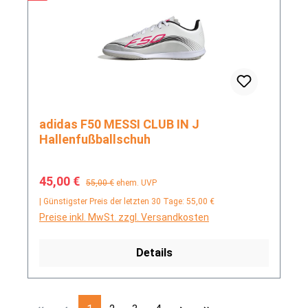
adidas F50 MESSI CLUB IN J
Hallenfußballschuh
Verkaufspreis:
Regulärer Preis:
45,00 €
55,00 €
ehem. UVP
| Günstigster Preis der letzten 30 Tage: 55,00 €
Preise inkl. MwSt. zzgl. Versandkosten
Details