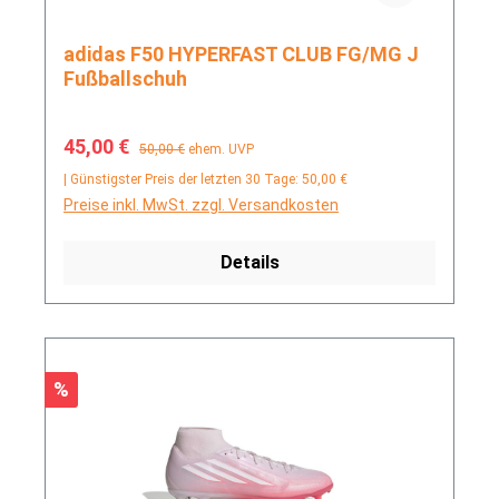
adidas F50 HYPERFAST CLUB FG/MG J
Fußballschuh
Verkaufspreis:
Regulärer Preis:
45,00 €
50,00 €
ehem. UVP
| Günstigster Preis der letzten 30 Tage: 50,00 €
Preise inkl. MwSt. zzgl. Versandkosten
Details
Rabatt
%