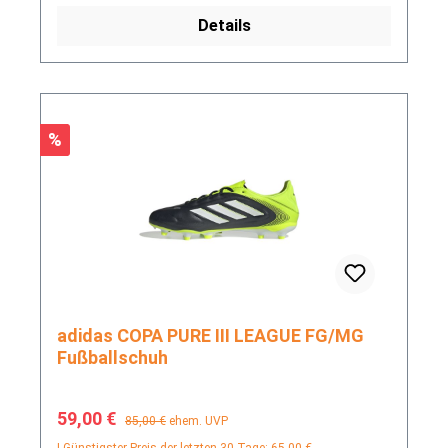
Details
Rabatt
%
adidas COPA PURE III LEAGUE FG/MG
Fußballschuh
Verkaufspreis:
Regulärer Preis:
59,00 €
85,00 €
ehem. UVP
| Günstigster Preis der letzten 30 Tage: 65,00 €