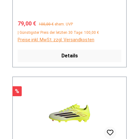
Verkaufspreis:
Regulärer Preis:
79,00 €
100,00 €
ehem. UVP
| Günstigster Preis der letzten 30 Tage: 100,00 €
Preise inkl. MwSt. zzgl. Versandkosten
Details
Rabatt
%