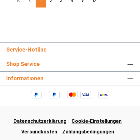
Seite
Seite
Seite
Seite
1
2
3
4
Service-Hotline
Shop Service
Informationen
Datenschutzerklärung
Cookie-Einstellungen
Versandkosten
Zahlungsbedingungen