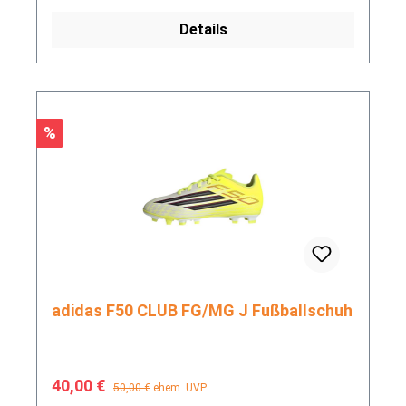
Details
Rabatt
%
adidas F50 CLUB FG/MG J Fußballschuh
Verkaufspreis:
Regulärer Preis:
40,00 €
50,00 €
ehem. UVP