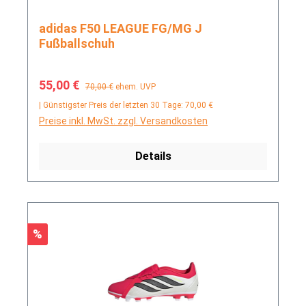
adidas F50 LEAGUE FG/MG J
Fußballschuh
Verkaufspreis:
Regulärer Preis:
55,00 €
70,00 €
ehem. UVP
| Günstigster Preis der letzten 30 Tage: 70,00 €
Preise inkl. MwSt. zzgl. Versandkosten
Details
Rabatt
%