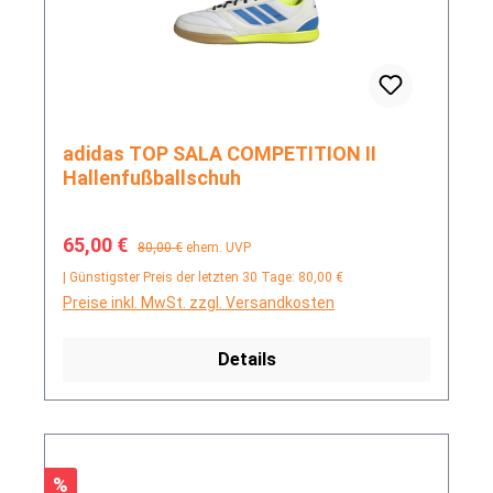
adidas TOP SALA COMPETITION II
Hallenfußballschuh
Verkaufspreis:
Regulärer Preis:
65,00 €
80,00 €
ehem. UVP
| Günstigster Preis der letzten 30 Tage: 80,00 €
Preise inkl. MwSt. zzgl. Versandkosten
Details
Rabatt
%