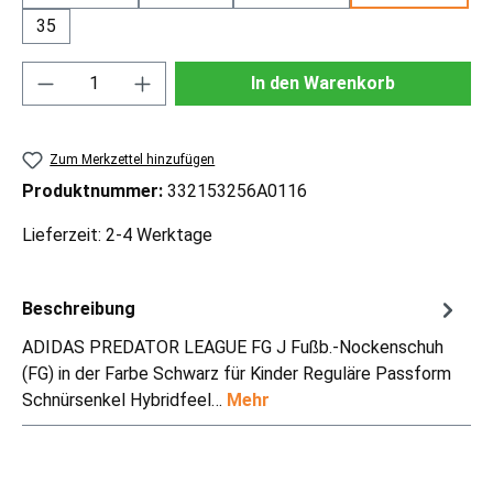
35
Produkt Anzahl: Gib den gewünschten Wert ei
In den Warenkorb
Zum Merkzettel hinzufügen
Produktnummer:
332153256A0116
Lieferzeit: 2-4 Werktage
Beschreibung
ADIDAS PREDATOR LEAGUE FG J Fußb.-Nockenschuh
(FG) in der Farbe Schwarz für Kinder Reguläre Passform
Schnürsenkel Hybridfeel…
Mehr