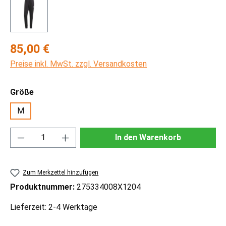
Regulärer Preis:
85,00 €
Preise inkl. MwSt. zzgl. Versandkosten
auswählen
Größe
M
Produkt Anzahl: Gib den gewünschten Wert ei
In den Warenkorb
Zum Merkzettel hinzufügen
Produktnummer:
275334008X1204
Lieferzeit: 2-4 Werktage