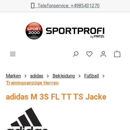
Telefonservice: +4985431270
Zum Hauptinhalt springen
Ware
Marken
adidas
Bekleidung
Fußball
Trainingsanzüge Herren
adidas M 3S FL TT TS Jacke