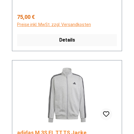
Regulärer Preis:
75,00 €
Preise inkl. MwSt. zzgl. Versandkosten
Details
adidas M 3S FL TT TS Jacke