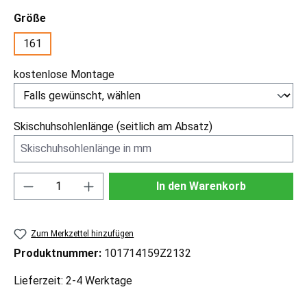
auswählen
Größe
161
kostenlose Montage
Skischuhsohlenlänge (seitlich am Absatz)
Produkt Anzahl: Gib den gewünschten Wert ei
In den Warenkorb
Zum Merkzettel hinzufügen
Produktnummer:
101714159Z2132
Lieferzeit: 2-4 Werktage