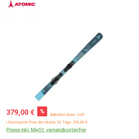
Bildergalerie überspringen
Verkaufspreis:
%
379,00 €
Regulärer Preis:
549,99 €
ehem. UVP
| Günstigster Preis der letzten 30 Tage: 399,00 €
Preise inkl. MwSt. versandkostenfrei