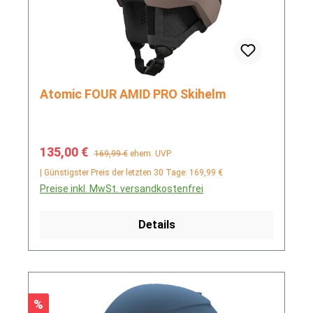
Atomic FOUR AMID PRO Skihelm
Verkaufspreis:
Regulärer Preis:
135,00 €
169,99 €
ehem. UVP
| Günstigster Preis der letzten 30 Tage: 169,99 €
Preise inkl. MwSt. versandkostenfrei
Details
Rabatt
%