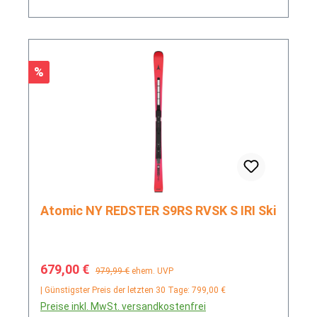
Rabatt
%
Atomic NY REDSTER S9RS RVSK S IRI Ski
Verkaufspreis:
Regulärer Preis:
679,00 €
979,99 €
ehem. UVP
| Günstigster Preis der letzten 30 Tage: 799,00 €
Preise inkl. MwSt. versandkostenfrei