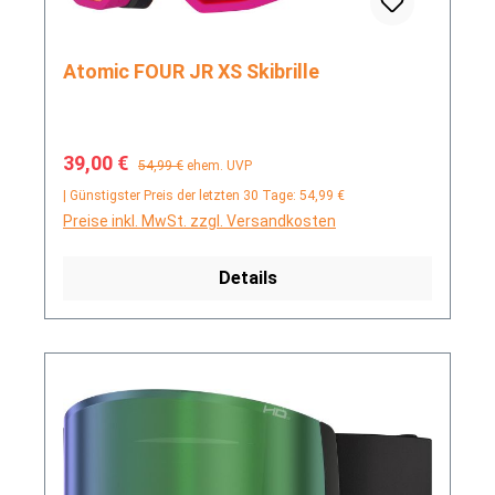
Atomic FOUR JR XS Skibrille
Verkaufspreis:
Regulärer Preis:
39,00 €
54,99 €
ehem. UVP
| Günstigster Preis der letzten 30 Tage: 54,99 €
Preise inkl. MwSt. zzgl. Versandkosten
Details