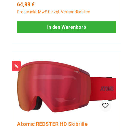
Regulärer Preis:
64,99 €
Preise inkl. MwSt. zzgl. Versandkosten
In den Warenkorb
Rabatt
%
Atomic REDSTER HD Skibrille