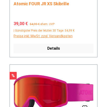
Atomic FOUR JR XS Skibrille
Verkaufspreis:
Regulärer Preis:
39,00 €
54,99 €
ehem. UVP
| Günstigster Preis der letzten 30 Tage: 54,99 €
Preise inkl. MwSt. zzgl. Versandkosten
Details
Rabatt
%