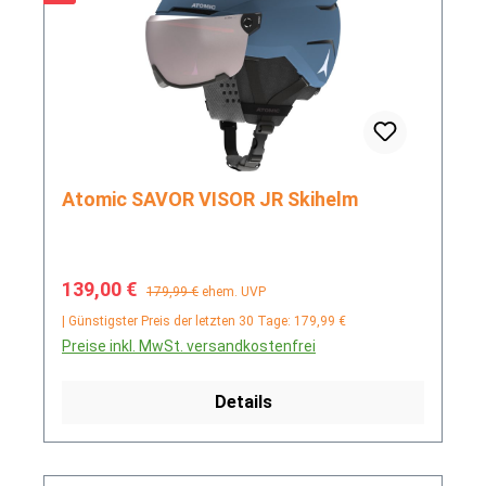
Atomic SAVOR VISOR JR Skihelm
Verkaufspreis:
Regulärer Preis:
139,00 €
179,99 €
ehem. UVP
| Günstigster Preis der letzten 30 Tage: 179,99 €
Preise inkl. MwSt. versandkostenfrei
Details