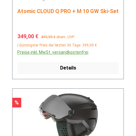
Atomic CLOUD Q PRO + M 10 GW Ski-Set
Verkaufspreis:
Regulärer Preis:
349,00 €
499,99 €
ehem. UVP
| Günstigster Preis der letzten 30 Tage: 399,00 €
Preise inkl. MwSt. versandkostenfrei
Details
Rabatt
%