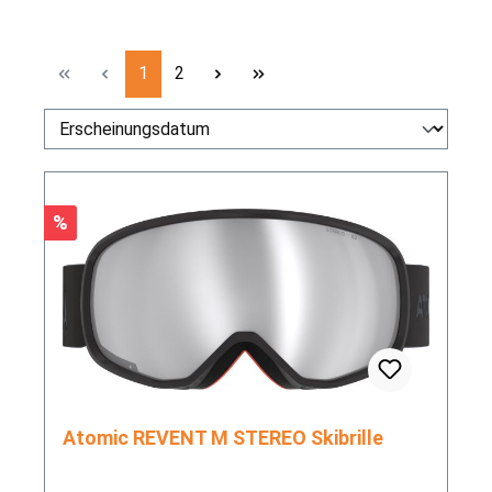
Seite
Seite
1
2
Rabatt
%
Atomic REVENT M STEREO Skibrille