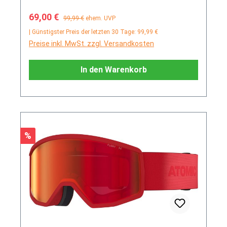
Verkaufspreis:
Regulärer Preis:
69,00 €
99,99 €
ehem. UVP
| Günstigster Preis der letzten 30 Tage: 99,99 €
Preise inkl. MwSt. zzgl. Versandkosten
In den Warenkorb
Rabatt
%