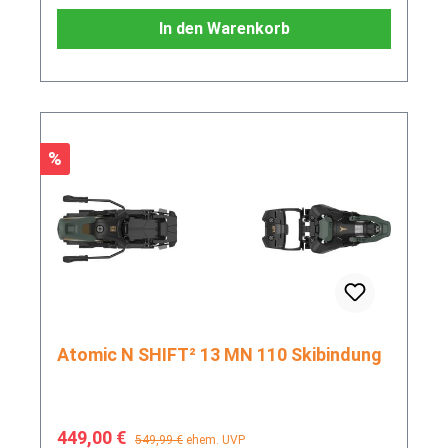
In den Warenkorb
Rabatt
%
Atomic N SHIFT² 13 MN 110 Skibindung
Verkaufspreis:
Regulärer Preis:
449,00 €
549,99 €
ehem. UVP