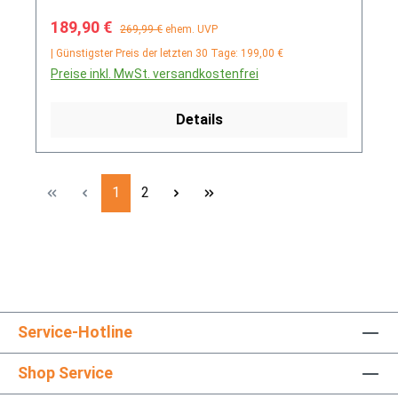
Verkaufspreis:
Regulärer Preis:
189,90 €
269,99 €
ehem. UVP
| Günstigster Preis der letzten 30 Tage: 199,00 €
Preise inkl. MwSt. versandkostenfrei
Details
Seite
Seite
1
2
Service-Hotline
Shop Service