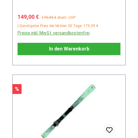
Verkaufspreis:
Regulärer Preis:
149,00 €
179,99 €
ehem. UVP
| Günstigster Preis der letzten 30 Tage: 179,99 €
Preise inkl. MwSt. versandkostenfrei
In den Warenkorb
Rabatt
%