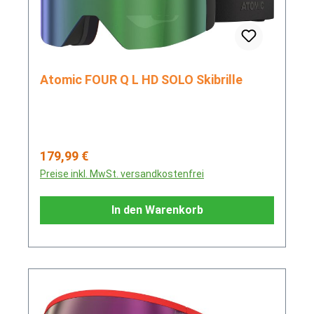
Atomic FOUR Q L HD SOLO Skibrille
Regulärer Preis:
179,99 €
Preise inkl. MwSt. versandkostenfrei
In den Warenkorb