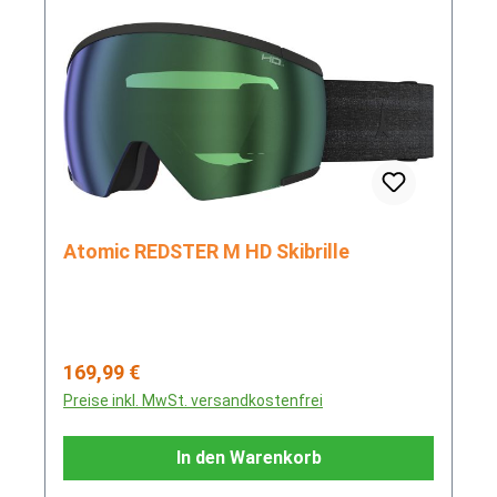
Atomic REDSTER M HD Skibrille
Regulärer Preis:
169,99 €
Preise inkl. MwSt. versandkostenfrei
In den Warenkorb