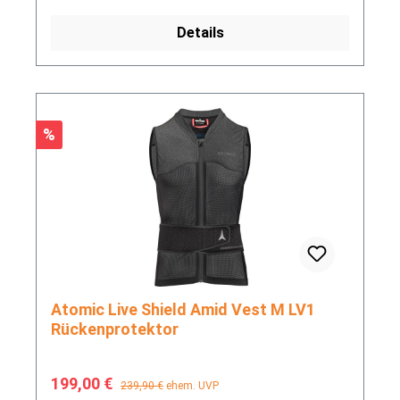
Details
Rabatt
%
Atomic Live Shield Amid Vest M LV1
Rückenprotektor
Verkaufspreis:
Regulärer Preis:
199,00 €
239,90 €
ehem. UVP