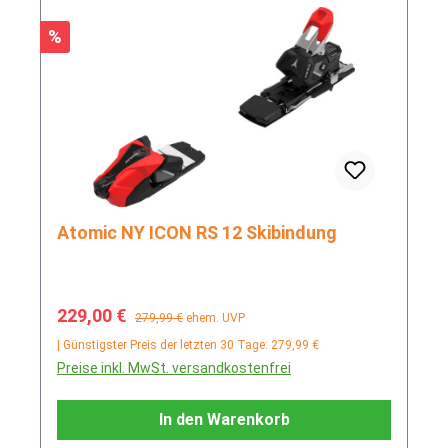
Rabatt
%
Atomic NY ICON RS 12 Skibindung
Verkaufspreis:
Regulärer Preis:
229,00 €
279,99 €
ehem. UVP
| Günstigster Preis der letzten 30 Tage: 279,99 €
Preise inkl. MwSt. versandkostenfrei
In den Warenkorb