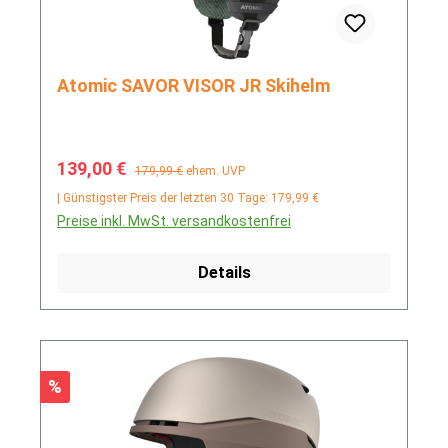
Atomic SAVOR VISOR JR Skihelm
Verkaufspreis:
Regulärer Preis:
139,00 €
179,99 €
ehem. UVP
| Günstigster Preis der letzten 30 Tage: 179,99 €
Preise inkl. MwSt. versandkostenfrei
Details
Rabatt
%