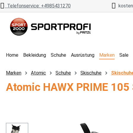
Telefonservice: +4985431270
kostenl
 Hauptinhalt springen
Zur Suche springen
Zur Hauptnavigation springen
Home
Bekleidung
Schuhe
Ausrüstung
Marken
Sale
Marken
Atomic
Schuhe
Skischuhe
Skischuh
Atomic HAWX PRIME 105 
Bildergalerie überspringen