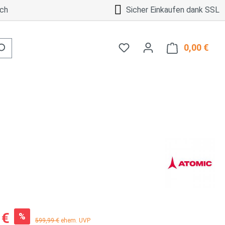
ch
Sicher Einkaufen dank SSL
0,00 €
Ware
:
 €
%
Regulärer Preis:
599,99 €
ehem. UVP