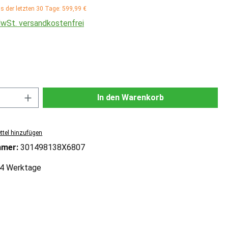
is der letzten 30 Tage: 599,99 €
 MwSt. versandkostenfrei
ählen
Anzahl: Gib den gewünschten Wert ein od
In den Warenkorb
tel hinzufügen
mmer:
301498138X6807
2-4 Werktage