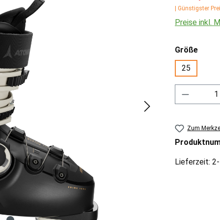
| Günstigster Pre
Preise inkl.
ausw
Größe
25
Produkt 
Zum Merkzet
Produktnu
Lieferzeit: 