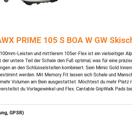
HAWX PRIME 105 S BOA W GW Skisc
mm-Leisten und mittlerem 105er-Flex ist ein vielseitiger Alpin
er untere Teil der Schale den Fuß optimal, was für eine präzise
ngen an den Schlüsselstellen kombiniert. Sein Mimic Gold Inne
estimmt werden. Mit Memory Fit lassen sich Schale und Mansche
nd mehr Volumen am Bein ausgestattet. Möchtest du mehr Platz r
erstellst du Vorlagewinkel und Flex. Cantable GripWalk Pads bi
ung, GPSR)