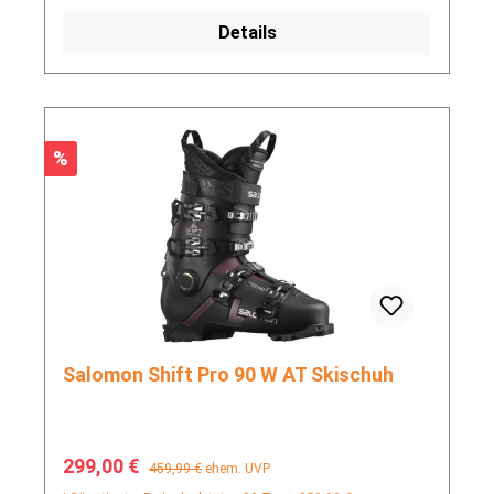
Details
Rabatt
%
Salomon Shift Pro 90 W AT Skischuh
Verkaufspreis:
Regulärer Preis:
299,00 €
459,99 €
ehem. UVP