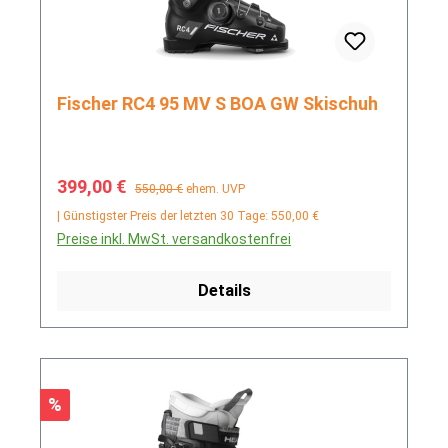
Fischer RC4 95 MV S BOA GW Skischuh
Verkaufspreis:
Regulärer Preis:
399,00 €
550,00 €
ehem. UVP
| Günstigster Preis der letzten 30 Tage: 550,00 €
Preise inkl. MwSt. versandkostenfrei
Details
Rabatt
%