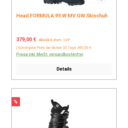
Head FORMULA 95 W MV GW Skischuh
Verkaufspreis:
Regulärer Preis:
379,00 €
460,00 €
ehem. UVP
| Günstigster Preis der letzten 30 Tage: 460,00 €
Preise inkl. MwSt. versandkostenfrei
Details
Rabatt
%