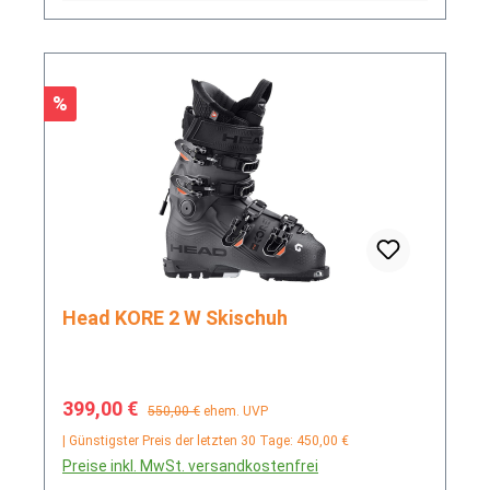
Rabatt
%
Head KORE 2 W Skischuh
Verkaufspreis:
Regulärer Preis:
399,00 €
550,00 €
ehem. UVP
| Günstigster Preis der letzten 30 Tage: 450,00 €
Preise inkl. MwSt. versandkostenfrei