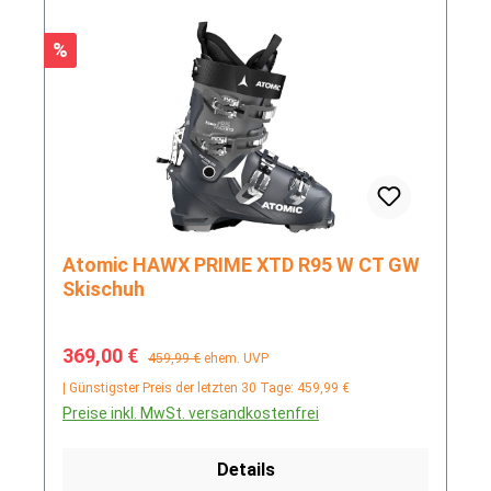
Rabatt
%
Atomic HAWX PRIME XTD R95 W CT GW
Skischuh
Verkaufspreis:
Regulärer Preis:
369,00 €
459,99 €
ehem. UVP
| Günstigster Preis der letzten 30 Tage: 459,99 €
Preise inkl. MwSt. versandkostenfrei
Details