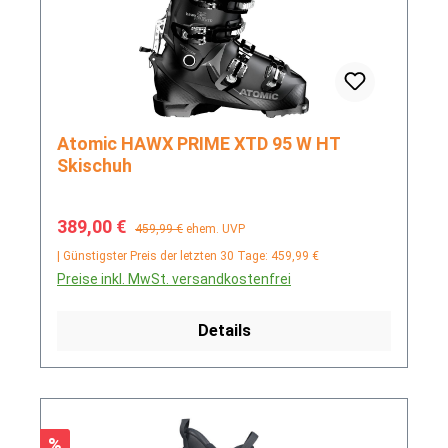
Atomic HAWX PRIME XTD 95 W HT
Skischuh
Verkaufspreis:
Regulärer Preis:
389,00 €
459,99 €
ehem. UVP
| Günstigster Preis der letzten 30 Tage: 459,99 €
Preise inkl. MwSt. versandkostenfrei
Details
Rabatt
%