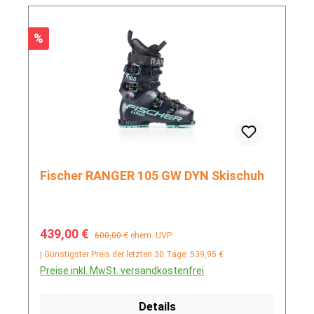
Rabatt
%
Fischer RANGER 105 GW DYN Skischuh
Verkaufspreis:
Regulärer Preis:
439,00 €
600,00 €
ehem. UVP
| Günstigster Preis der letzten 30 Tage: 539,95 €
Preise inkl. MwSt. versandkostenfrei
Details