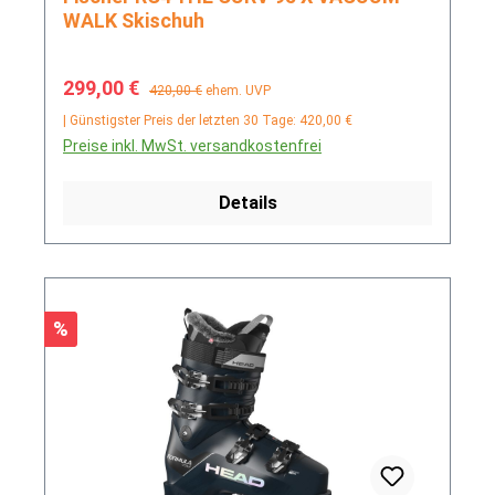
WALK Skischuh
Verkaufspreis:
Regulärer Preis:
299,00 €
420,00 €
ehem. UVP
| Günstigster Preis der letzten 30 Tage: 420,00 €
Preise inkl. MwSt. versandkostenfrei
Details
Rabatt
%