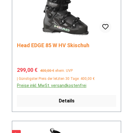
Head EDGE 85 W HV Skischuh
Verkaufspreis:
Regulärer Preis:
299,00 €
400,00 €
ehem. UVP
| Günstigster Preis der letzten 30 Tage: 400,00 €
Preise inkl. MwSt. versandkostenfrei
Details