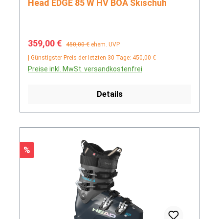
Head EDGE 85 W HV BOA Skischuh
Verkaufspreis:
Regulärer Preis:
359,00 €
450,00 €
ehem. UVP
| Günstigster Preis der letzten 30 Tage: 450,00 €
Preise inkl. MwSt. versandkostenfrei
Details
Rabatt
%