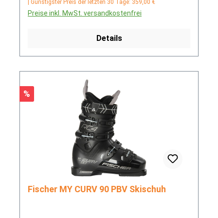
| Günstigster Preis der letzten 30 Tage: 359,00 €
Preise inkl. MwSt. versandkostenfrei
Details
Rabatt
%
Fischer MY CURV 90 PBV Skischuh