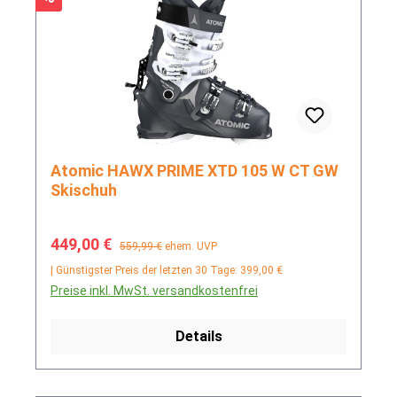
Atomic HAWX PRIME XTD 105 W CT GW
Skischuh
Verkaufspreis:
Regulärer Preis:
449,00 €
559,99 €
ehem. UVP
| Günstigster Preis der letzten 30 Tage: 399,00 €
Preise inkl. MwSt. versandkostenfrei
Details