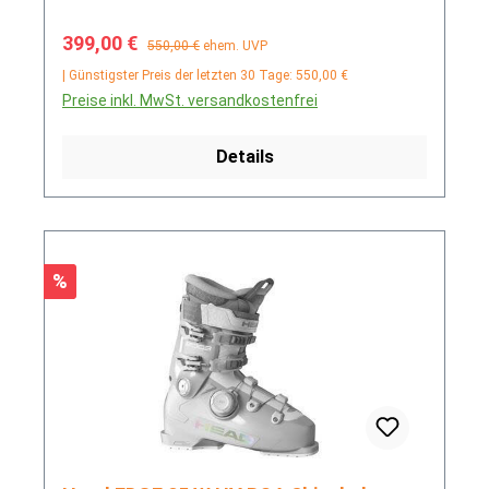
Verkaufspreis:
Regulärer Preis:
399,00 €
550,00 €
ehem. UVP
| Günstigster Preis der letzten 30 Tage: 550,00 €
Preise inkl. MwSt. versandkostenfrei
Details
Rabatt
%