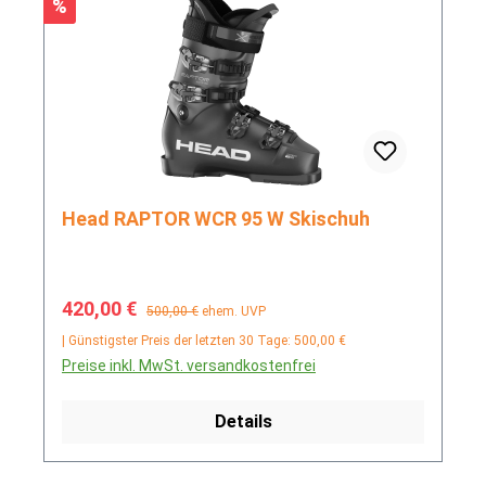
Rabatt
%
Head RAPTOR WCR 95 W Skischuh
Verkaufspreis:
Regulärer Preis:
420,00 €
500,00 €
ehem. UVP
| Günstigster Preis der letzten 30 Tage: 500,00 €
Preise inkl. MwSt. versandkostenfrei
Details