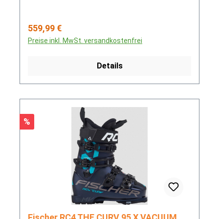
Regulärer Preis:
559,99 €
Preise inkl. MwSt. versandkostenfrei
Details
Rabatt
%
Fischer RC4 THE CURV 95 X VACUUM