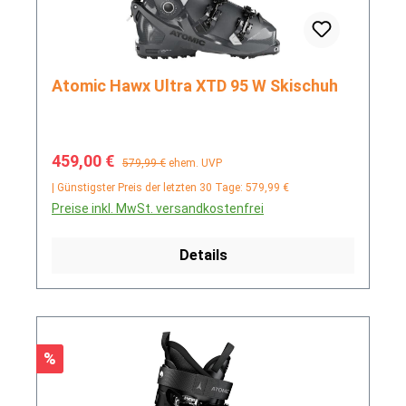
Atomic Hawx Ultra XTD 95 W Skischuh
Verkaufspreis:
Regulärer Preis:
459,00 €
579,99 €
ehem. UVP
| Günstigster Preis der letzten 30 Tage: 579,99 €
Preise inkl. MwSt. versandkostenfrei
Details
Rabatt
%