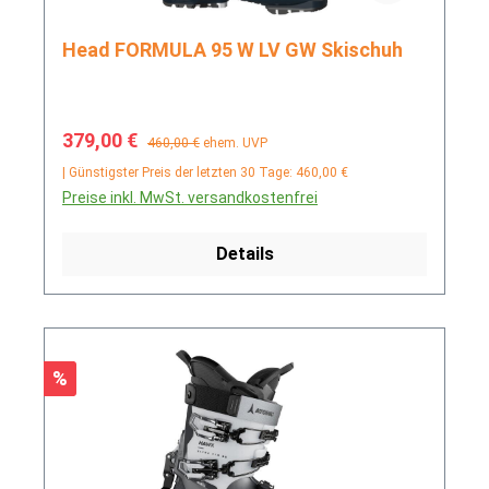
Head FORMULA 95 W LV GW Skischuh
Verkaufspreis:
Regulärer Preis:
379,00 €
460,00 €
ehem. UVP
| Günstigster Preis der letzten 30 Tage: 460,00 €
Preise inkl. MwSt. versandkostenfrei
Details
Rabatt
%