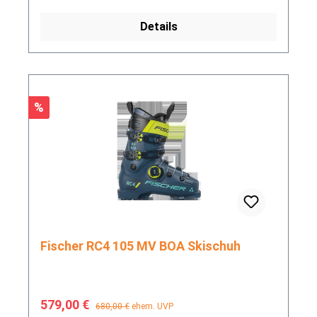
Details
Rabatt
%
Fischer RC4 105 MV BOA Skischuh
Verkaufspreis:
Regulärer Preis:
579,00 €
680,00 €
ehem. UVP