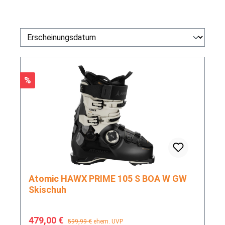
Rabatt
%
Atomic HAWX PRIME 105 S BOA W GW
Skischuh
Verkaufspreis:
Regulärer Preis:
479,00 €
599,99 €
ehem. UVP