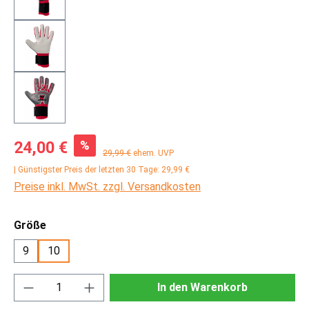
Verkaufspreis:
%
24,00 €
Regulärer Preis:
29,99 €
ehem. UVP
| Günstigster Preis der letzten 30 Tage: 29,99 €
Preise inkl. MwSt. zzgl. Versandkosten
auswählen
Größe
9
10
Produkt Anzahl: Gib den gewünschten Wert ei
In den Warenkorb