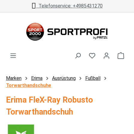
Telefonservice: +4985431270
Zum Hauptinhalt springen
Ware
Marken
Erima
Ausrüstung
Fußball
Torwarthandschuhe
Erima FleX-Ray Robusto
Torwarthandschuh