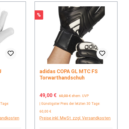
Rabatt
%
adidas COPA GL MTC FS
Torwarthandschuh
Verkaufspreis:
Regulärer Preis:
49,00 €
60,00 €
ehem. UVP
 Tage:
| Günstigster Preis der letzten 30 Tage:
60,00 €
rsandkosten
Preise inkl. MwSt. zzgl. Versandkosten