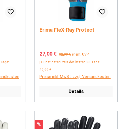
Erima FleX-Ray Protect
Verkaufspreis:
Regulärer Preis:
27,00 €
32,99 €
ehem. UVP
 Tage:
| Günstigster Preis der letzten 30 Tage:
32,99 €
rsandkosten
Preise inkl. MwSt. zzgl. Versandkosten
Details
Rabatt
%