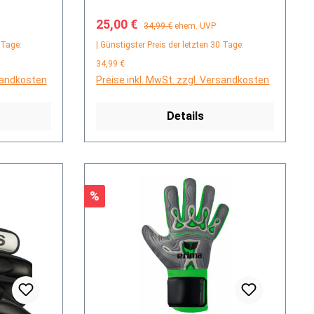
Verkaufspreis:
Regulärer Preis:
25,00 €
34,99 €
ehem. UVP
 Tage:
| Günstigster Preis der letzten 30 Tage:
34,99 €
rsandkosten
Preise inkl. MwSt. zzgl. Versandkosten
Details
Rabatt
%