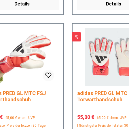
Details
Details
Rabatt
%
 FSJ
adidas PRED GL MTC FS
rthandschuh
Torwarthandschuh
fspreis:
Regulärer Preis:
Verkaufspreis:
Regulärer Preis:
 €
55,00 €
45,00 €
ehem. UVP
65,00 €
ehem. UVP
ster Preis der letzten 30 Tage:
| Günstigster Preis der letzten 30