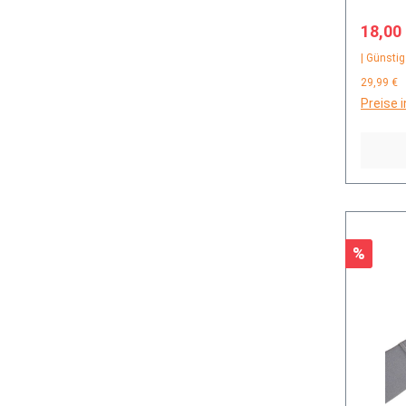
Verkau
18,00
| Günstig
29,99 €
Preise 
Rabatt
%