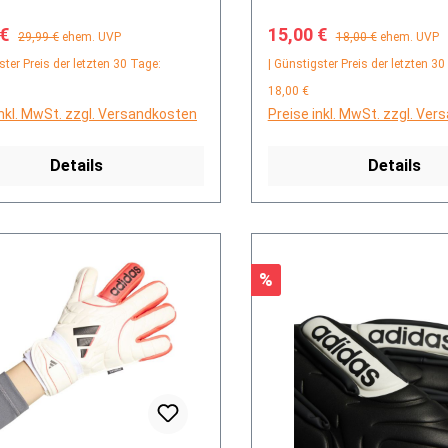
fspreis:
Regulärer Preis:
Verkaufspreis:
Regulärer Preis:
 €
15,00 €
29,99 €
ehem. UVP
18,00 €
ehem. UVP
ster Preis der letzten 30 Tage:
| Günstigster Preis der letzten 30
18,00 €
inkl. MwSt. zzgl. Versandkosten
Preise inkl. MwSt. zzgl. Ve
Details
Details
Rabatt
%