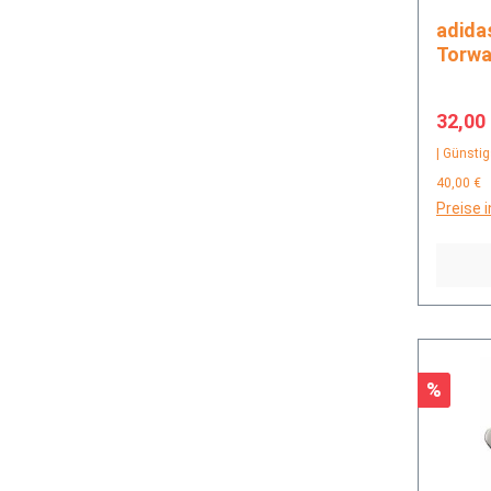
adidas COPA GL MTC
Torwa
Verkau
32,00
| Günstig
40,00 €
Preise 
Rabatt
%