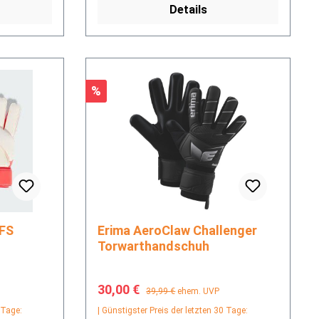
Details
Rabatt
%
Erima AeroClaw Challenger
Torwarthandschuh
Verkaufspreis:
Regulärer Preis:
30,00 €
39,99 €
ehem. UVP
 Tage:
| Günstigster Preis der letzten 30 Tage: