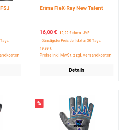
Erima FleX-Ray New Talent
Verkaufspreis:
Regulärer Preis:
16,00 €
19,99 €
ehem. UVP
 Tage:
| Günstigster Preis der letzten 30 Tage:
19,99 €
rsandkosten
Preise inkl. MwSt. zzgl. Versandkosten
Details
Rabatt
%