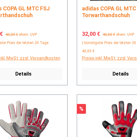
 FSJ
adidas COPA GL MTC FSJ
rthandschuh
Torwarthandschuh
fspreis:
Regulärer Preis:
Verkaufspreis:
Regulärer Preis:
 €
32,00 €
40,00 €
ehem. UVP
40,00 €
ehem. UVP
ster Preis der letzten 30 Tage:
| Günstigster Preis der letzten 30
40,00 €
inkl. MwSt. zzgl. Versandkosten
Preise inkl. MwSt. zzgl. Ve
Details
Details
Rabatt
%