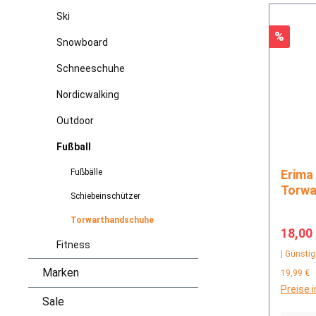
Ski
Rabatt
%
Snowboard
Schneeschuhe
Nordicwalking
Outdoor
Fußball
Fußbälle
Erima AeroClaw New Talent
Torwa
Schiebeinschützer
Torwarthandschuhe
Verkau
18,00
Fitness
| Günstig
Marken
19,99 €
Preise 
Sale