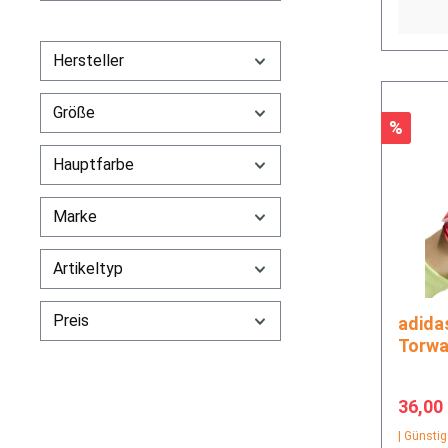
Hersteller
Größe
Rabatt
%
Hauptfarbe
Marke
Artikeltyp
Preis
adidas PRED GL MTC
Torwa
Verkau
36,00
| Günstig