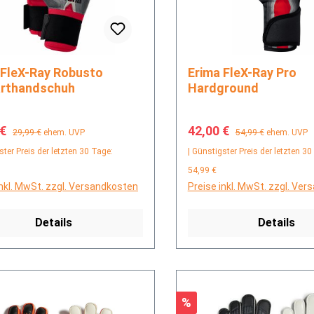
Erima FleX-Ray Pro
rthandschuh
Hardground
fspreis:
Regulärer Preis:
Verkaufspreis:
Regulärer Preis:
 €
42,00 €
29,99 €
ehem. UVP
54,99 €
ehem. UVP
ster Preis der letzten 30 Tage:
| Günstigster Preis der letzten 30
54,99 €
inkl. MwSt. zzgl. Versandkosten
Preise inkl. MwSt. zzgl. Ve
Details
Details
Rabatt
%