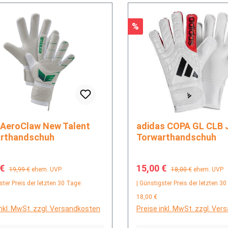
Rabatt
%
adidas COPA GL CLB J
rthandschuh
Torwarthandschuh
fspreis:
Regulärer Preis:
Verkaufspreis:
Regulärer Preis:
 €
15,00 €
19,99 €
ehem. UVP
18,00 €
ehem. UVP
ster Preis der letzten 30 Tage:
| Günstigster Preis der letzten 30
18,00 €
inkl. MwSt. zzgl. Versandkosten
Preise inkl. MwSt. zzgl. Ve