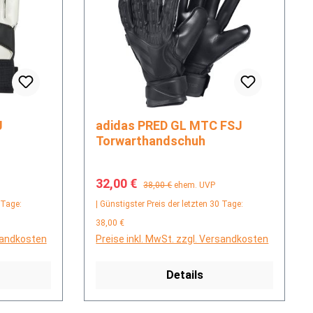
adidas PRED GL MTC FSJ
Torwarthandschuh
Verkaufspreis:
Regulärer Preis:
32,00 €
38,00 €
ehem. UVP
 Tage:
| Günstigster Preis der letzten 30 Tage:
38,00 €
rsandkosten
Preise inkl. MwSt. zzgl. Versandkosten
Details