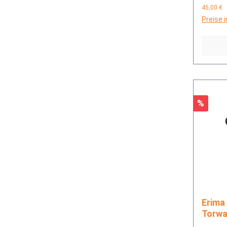
45,00 €
Preise 
Rabatt
%
Erima AeroClaw New Talent
Torwa