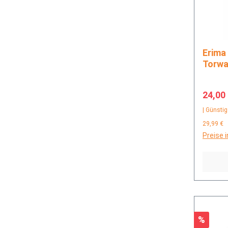
Erima FleX-Ray Robusto
Torwa
Verkau
24,00
| Günstig
29,99 €
Preise 
Rabatt
%