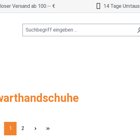
oser Versand ab 100.-- €
14 Tage Umtaus
warthandschuhe
Seite
Seite
1
2