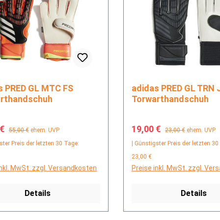
C FS
adidas PRED GL TRN J
rthandschuh
Torwarthandschuh
fspreis:
Regulärer Preis:
Verkaufspreis:
Regulärer Preis:
 €
19,00 €
55,00 €
ehem. UVP
23,00 €
ehem. UVP
ster Preis der letzten 30 Tage:
| Günstigster Preis der letzten 30
23,00 €
inkl. MwSt. zzgl. Versandkosten
Preise inkl. MwSt. zzgl. Ve
Details
Details