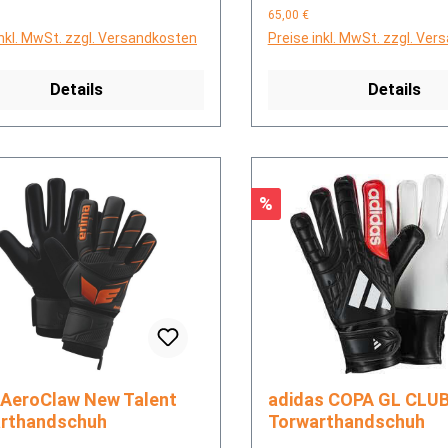
65,00 €
inkl. MwSt. zzgl. Versandkosten
Preise inkl. MwSt. zzgl. Ve
Details
Details
Rabatt
%
adidas COPA GL CLUB J
rthandschuh
Torwarthandschuh