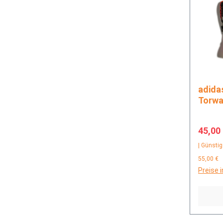
adidas PRED GL MT
Torwa
Verkau
45,00
| Günstig
55,00 €
Preise 